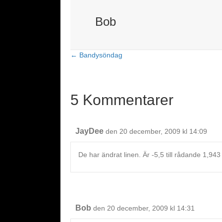
Bob
← Bandysöndag
Posts
navigation
5 Kommentarer
JayDee
den 20 december, 2009 kl 14:09
De har ändrat linen. Är -5,5 till rådande 1,943
Bob
den 20 december, 2009 kl 14:31