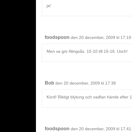
ja!
foodspoon
den 20 december, 2009 kl 17:19
Men va gör Alingsås. 15-10 till 15-16. Usch!
Bob
den 20 december, 2009 kl 17:38
Körd! Riktigt blytung och vadfan hände efter 1
foodspoon
den 20 december, 2009 kl 17:41