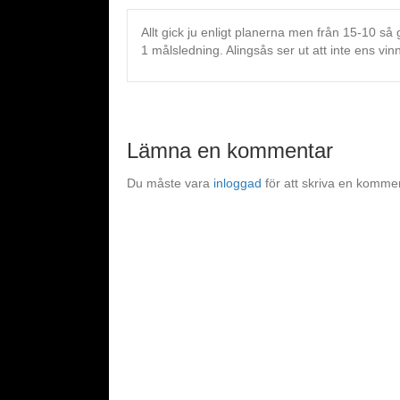
Allt gick ju enligt planerna men från 15-10 så
1 målsledning. Alingsås ser ut att inte ens vi
Lämna en kommentar
Du måste vara
inloggad
för att skriva en komme