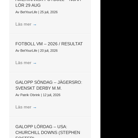
LÖR 29 AUG
Av
BetYourLife
|
25 juli, 2026
Läs mer
→
FOTBOLL VM – 2026 / RESULTAT
Av
BetYourLife
|
20 juli, 2026
Läs mer
→
GALOPP SÖNDAG – JÄGERSRO:
SVENSKT DERBY M.M.
Av
Patrik Obrink
|
12 juli, 2026
Läs mer
→
GALOPP LÖRDAG – USA:
CHURCHILL DOWNS (STEPHEN