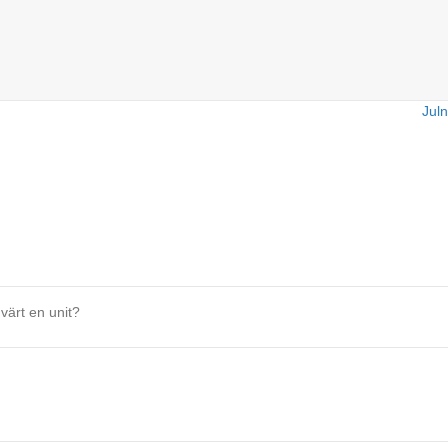
Jul
 värt en unit?