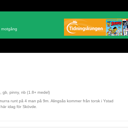
ch motgång
s, gb, pinny, nb (1.8+ medel)
urra runt på 4 man på 9m. Alingsås kommer från torsk i Ystad
 här idag för Skövde.