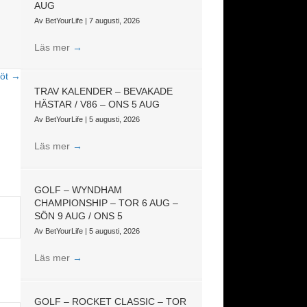
AUG
Av
BetYourLife
|
7 augusti, 2026
Läs mer
→
nöt →
TRAV KALENDER – BEVAKADE
HÄSTAR / V86 – ONS 5 AUG
Av
BetYourLife
|
5 augusti, 2026
Läs mer
→
GOLF – WYNDHAM
CHAMPIONSHIP – TOR 6 AUG –
SÖN 9 AUG / ONS 5
Av
BetYourLife
|
5 augusti, 2026
Läs mer
→
GOLF – ROCKET CLASSIC – TOR