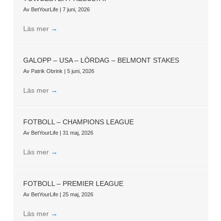
Av
BetYourLife
|
7 juni, 2026
Läs mer
→
GALOPP – USA – LÖRDAG – BELMONT STAKES
Av
Patrik Obrink
|
5 juni, 2026
Läs mer
→
FOTBOLL – CHAMPIONS LEAGUE
Av
BetYourLife
|
31 maj, 2026
Läs mer
→
FOTBOLL – PREMIER LEAGUE
Av
BetYourLife
|
25 maj, 2026
Läs mer
→