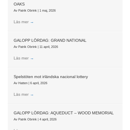
OAKS
Av
Patrik Obrink
|
1 maj, 2026
Läs mer
→
GALOPP LÖRDAG: GRAND NATIONAL
Av
Patrik Obrink
|
11 april, 2026
Läs mer
→
Spelstöten mot irländska nacional lottery
Av
Hatten
|
6 april, 2026
Läs mer
→
GALOPP LÖRDAG: AQUEDUCT – WOOD MEMORIAL
Av
Patrik Obrink
|
4 april, 2026