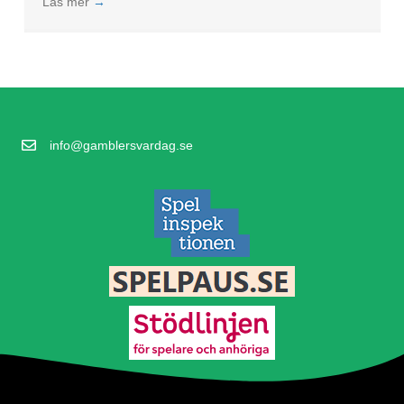
Läs mer
→
info@gamblersvardag.se