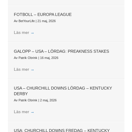
FOTBOLL – EUROPA LEAGUE
Av
BetYourLife
|
21 maj, 2026
Läs mer
→
GALOPP – USA – LÖRDAG: PREAKNESS STAKES
Av
Patrik Obrink
|
16 maj, 2026
Läs mer
→
USA – CHURCHILL DOWNS LÖRDAG – KENTUCKY
DERBY
Av
Patrik Obrink
|
2 maj, 2026
Läs mer
→
USA: CHURCHILL DOWNS FREDAG – KENTUCKY