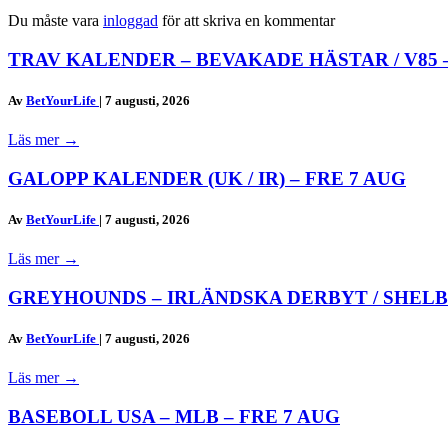
Du måste vara
inloggad
för att skriva en kommentar
TRAV KALENDER – BEVAKADE HÄSTAR / V85 –
Av
BetYourLife
|
7 augusti, 2026
Läs mer
→
GALOPP KALENDER (UK / IR) – FRE 7 AUG
Av
BetYourLife
|
7 augusti, 2026
Läs mer
→
GREYHOUNDS – IRLÄNDSKA DERBYT / SHELB
Av
BetYourLife
|
7 augusti, 2026
Läs mer
→
BASEBOLL USA – MLB – FRE 7 AUG