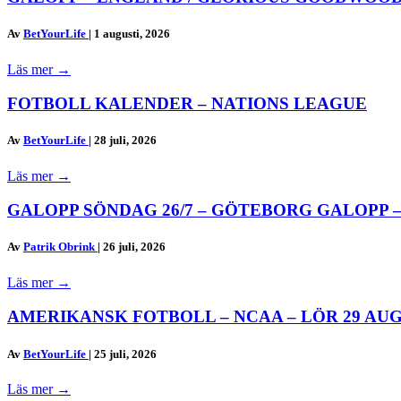
Av
BetYourLife
|
1 augusti, 2026
Läs mer
→
FOTBOLL KALENDER – NATIONS LEAGUE
Av
BetYourLife
|
28 juli, 2026
Läs mer
→
GALOPP SÖNDAG 26/7 – GÖTEBORG GALOPP
Av
Patrik Obrink
|
26 juli, 2026
Läs mer
→
AMERIKANSK FOTBOLL – NCAA – LÖR 29 AU
Av
BetYourLife
|
25 juli, 2026
Läs mer
→