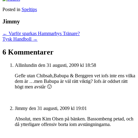
Posted in
Speltips
Jimmy
Posts
← Varför sparkas Hammarbys Tränare?
Tysk Handboll →
navigation
6 Kommentarer
Allinlundin
den 31 augusti, 2009 kl 18:58
Gefle utan Chibsah,Babupa & Berggren vet iofs inte ens vilka
dem är …men Babupa är väl rätt viktig? Iofs är oddset rätt
högt men avstår 🙂
Jimmy
den 31 augusti, 2009 kl 19:01
Absolut, men Kim Olsen på bänken. Bassombeng petad, och
då ytterligare offensiv borta iom avstängningarna.