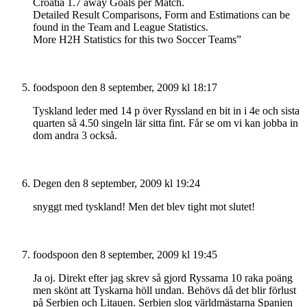
Croatia 1.7 away Goals per Match.
Detailed Result Comparisons, Form and Estimations can be
found in the Team and League Statistics.
More H2H Statistics for this two Soccer Teams”
foodspoon
den 8 september, 2009 kl 18:17
Tyskland leder med 14 p över Ryssland en bit in i 4e och sista
quarten så 4.50 singeln lär sitta fint. Får se om vi kan jobba in
dom andra 3 också.
Degen
den 8 september, 2009 kl 19:24
snyggt med tyskland! Men det blev tight mot slutet!
foodspoon
den 8 september, 2009 kl 19:45
Ja oj. Direkt efter jag skrev så gjord Ryssarna 10 raka poäng
men skönt att Tyskarna höll undan. Behövs då det blir förlust
på Serbien och Litauen. Serbien slog världmästarna Spanien