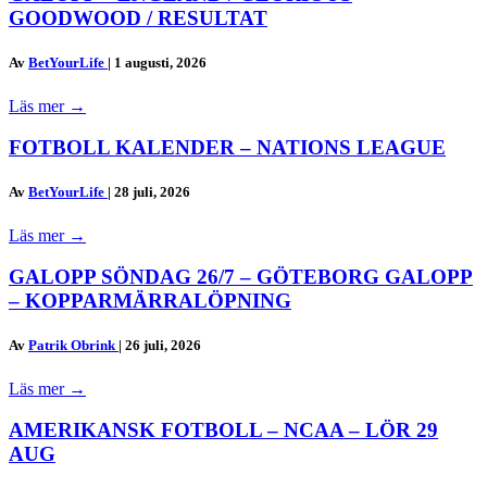
GOODWOOD / RESULTAT
Av
BetYourLife
|
1 augusti, 2026
Läs mer
→
FOTBOLL KALENDER – NATIONS LEAGUE
Av
BetYourLife
|
28 juli, 2026
Läs mer
→
GALOPP SÖNDAG 26/7 – GÖTEBORG GALOPP
– KOPPARMÄRRALÖPNING
Av
Patrik Obrink
|
26 juli, 2026
Läs mer
→
AMERIKANSK FOTBOLL – NCAA – LÖR 29
AUG