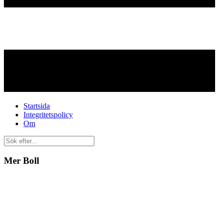
Startsida
Integritetspolicy
Om
Mer Boll