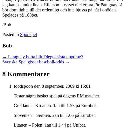
jag kan se under linan. Eftersom krysset räcker bra för Paraguay så
bör dom tighta till det ordentligt och inte bjussa på nåt i onödan.
Spelades på 188bet.
/Bob
Posted in
Sportspel
Bob
Posts
← Paraguay borta blir Diegos sista uppdrag?
Svenska Spel gissar baseboll-odds →
navigation
8 Kommentarer
foodspoon
den 8 september, 2009 kl 15:01
Testar några basket spel på dagens EM matcher.
Grekland – Kroatien. 1an till 1.53 på Eurobet.
Slovenien – Serbien. 2an till 1.66 på Eurobet.
Litauen – Polen. 1an till 1.44 på Unibet.