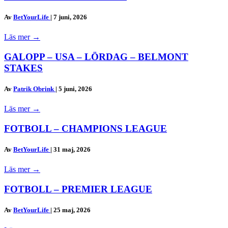
Av
BetYourLife
|
7 juni, 2026
Läs mer
→
GALOPP – USA – LÖRDAG – BELMONT
STAKES
Av
Patrik Obrink
|
5 juni, 2026
Läs mer
→
FOTBOLL – CHAMPIONS LEAGUE
Av
BetYourLife
|
31 maj, 2026
Läs mer
→
FOTBOLL – PREMIER LEAGUE
Av
BetYourLife
|
25 maj, 2026