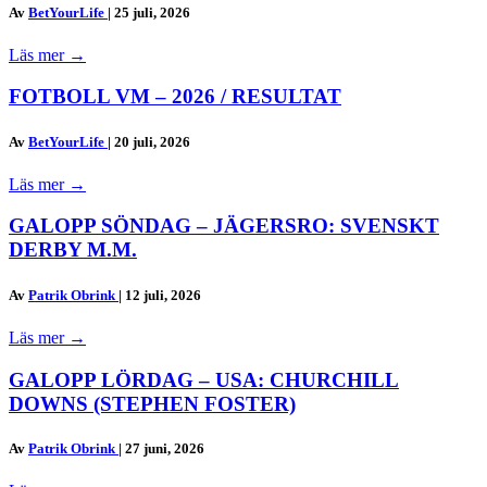
Av
BetYourLife
|
25 juli, 2026
Läs mer
→
FOTBOLL VM – 2026 / RESULTAT
Av
BetYourLife
|
20 juli, 2026
Läs mer
→
GALOPP SÖNDAG – JÄGERSRO: SVENSKT
DERBY M.M.
Av
Patrik Obrink
|
12 juli, 2026
Läs mer
→
GALOPP LÖRDAG – USA: CHURCHILL
DOWNS (STEPHEN FOSTER)
Av
Patrik Obrink
|
27 juni, 2026