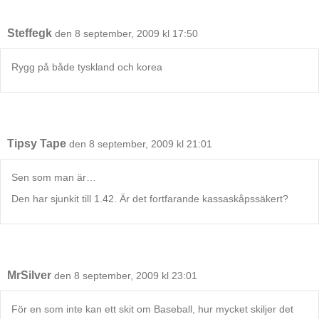
Steffegk
den 8 september, 2009 kl 17:50
Rygg på både tyskland och korea
Tipsy Tape
den 8 september, 2009 kl 21:01
Sen som man är…
Den har sjunkit till 1.42. Är det fortfarande kassaskåpssäkert?
MrSilver
den 8 september, 2009 kl 23:01
För en som inte kan ett skit om Baseball, hur mycket skiljer det