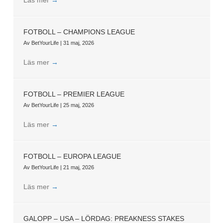
FOTBOLL – CHAMPIONS LEAGUE
Av
BetYourLife
|
31 maj, 2026
Läs mer
→
FOTBOLL – PREMIER LEAGUE
Av
BetYourLife
|
25 maj, 2026
Läs mer
→
FOTBOLL – EUROPA LEAGUE
Av
BetYourLife
|
21 maj, 2026
Läs mer
→
GALOPP – USA – LÖRDAG: PREAKNESS STAKES