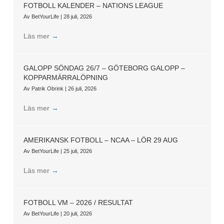
FOTBOLL KALENDER – NATIONS LEAGUE
Av
BetYourLife
|
28 juli, 2026
Läs mer
→
GALOPP SÖNDAG 26/7 – GÖTEBORG GALOPP –
KOPPARMÄRRALÖPNING
Av
Patrik Obrink
|
26 juli, 2026
Läs mer
→
AMERIKANSK FOTBOLL – NCAA – LÖR 29 AUG
Av
BetYourLife
|
25 juli, 2026
Läs mer
→
FOTBOLL VM – 2026 / RESULTAT
Av
BetYourLife
|
20 juli, 2026