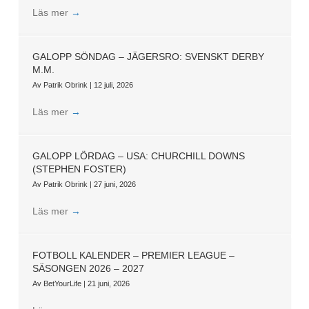
Läs mer
→
GALOPP SÖNDAG – JÄGERSRO: SVENSKT DERBY
M.M.
Av
Patrik Obrink
|
12 juli, 2026
Läs mer
→
GALOPP LÖRDAG – USA: CHURCHILL DOWNS
(STEPHEN FOSTER)
Av
Patrik Obrink
|
27 juni, 2026
Läs mer
→
FOTBOLL KALENDER – PREMIER LEAGUE –
SÄSONGEN 2026 – 2027
Av
BetYourLife
|
21 juni, 2026