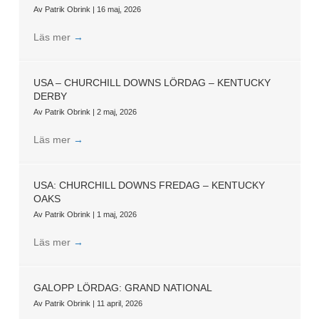
Av
Patrik Obrink
|
16 maj, 2026
Läs mer
→
USA – CHURCHILL DOWNS LÖRDAG – KENTUCKY
DERBY
Av
Patrik Obrink
|
2 maj, 2026
Läs mer
→
USA: CHURCHILL DOWNS FREDAG – KENTUCKY
OAKS
Av
Patrik Obrink
|
1 maj, 2026
Läs mer
→
GALOPP LÖRDAG: GRAND NATIONAL
Av
Patrik Obrink
|
11 april, 2026