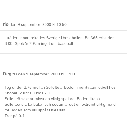
rio
den 9 september, 2009 kl 10:50
I tråden innan rekades Sverige i basebollen. Bet365 erbjuder
3.00. Spelvärt? Kan inget om baseboll..
Degen
den 9 september, 2009 kl 11:00
Tog under 2,75 mellan Sollefteå- Boden i norrtvåan fotboll hos
Sbobet. 2 units. Odds 2.0
Sollefteå saknar minst en viktig spelare. Boden likaså.
Sollefteå starka bakåt och sedan är det en extremt viktig match
för Boden som vill uppåt i hiearkin.
Tror på 0-1.