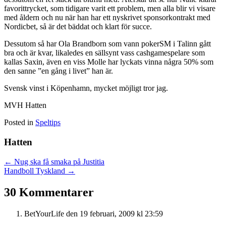
favorittrycket, som tidigare varit ett problem, men alla blir vi visare
med åldern och nu när han har ett nyskrivet sponsorkontrakt med
Nordicbet, så är det bäddat och klart för succe.
Dessutom så har Ola Brandborn som vann pokerSM i Talinn gått
bra och är kvar, likaledes en sällsynt vass cashgamespelare som
kallas Saxin, även en viss Molle har lyckats vinna några 50% som
den sanne ”en gång i livet” han är.
Svensk vinst i Köpenhamn, mycket möjligt tror jag.
MVH Hatten
Posted in
Speltips
Hatten
Posts
← Nug ska få smaka på Justitia
Handboll Tyskland →
navigation
30 Kommentarer
BetYourLife
den 19 februari, 2009 kl 23:59