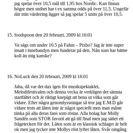
jag spelar över 10,5 mål till 1,95 hos Nordic. Kan finnas
högre men unibet har t ex samma odds på över 11,5. Ungefär
där min värdering ligger så jag spelar 5 units på över 10,5.
foodspoon
den 20 februari, 2009 kl 16:01
Va sägs om under 10.5 på Falun – Pixbo? Jag är inte super
insatt i innebandyn men funderar på den. Nån som har bättre
koll än mig kanske?
NoLuck
den 20 februari, 2009 kl 16:01
Jaha, då var det dax igen för musikspektaklet,
Melodifestivalen och denna vecka är verkligen det sämsta
startfältet och är riktigt knepigt att bena ut vilka som går
vidare. Efter några genomlyssningar så tror jag E.M.D går
vidare trots att låten inte är något speciellt men man måste
tänka på alla deras fans som röstar. Alla bolag har Molly
Sandén som STOR favorit att gå till final men jag sätter ett
frågetecken för det. Låten som är en klassisk schlager är helt
ok men jag tycker inte Mollys röst lyfter låten. Svår omgång