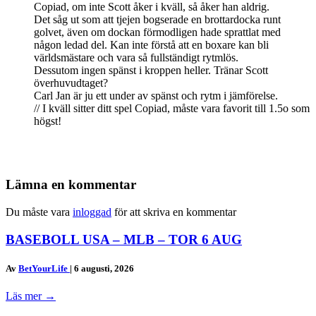
Copiad, om inte Scott åker i kväll, så åker han aldrig.
Det såg ut som att tjejen bogserade en brottardocka runt
golvet, även om dockan förmodligen hade sprattlat med
någon ledad del. Kan inte förstå att en boxare kan bli
världsmästare och vara så fullständigt rytmlös.
Dessutom ingen spänst i kroppen heller. Tränar Scott
överhuvudtaget?
Carl Jan är ju ett under av spänst och rytm i jämförelse.
// I kväll sitter ditt spel Copiad, måste vara favorit till 1.5o som
högst!
Lämna en kommentar
Du måste vara
inloggad
för att skriva en kommentar
BASEBOLL USA – MLB – TOR 6 AUG
Av
BetYourLife
|
6 augusti, 2026
Läs mer
→