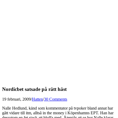
Nordicbet satsade på rätt häst
19 februari, 2009
/
Hatten
/
30 Comments
Nalle Hedlund, känd som kommentator på tvpoker bland annat har
gått vidare till itm, alltså in the money i Köpenhamns EPT. Han har
dessutom en fet stack att bluffa med. Återstår att se hur Nalle klarar