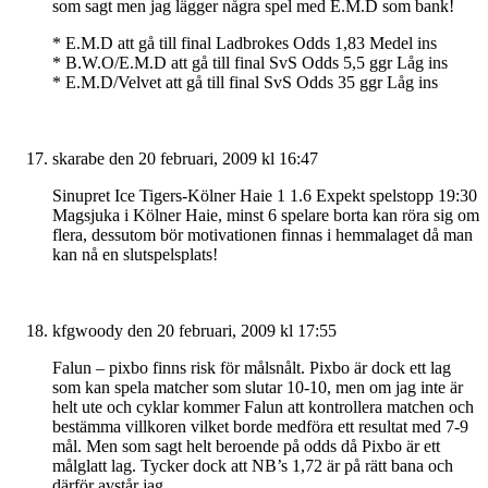
som sagt men jag lägger några spel med E.M.D som bank!
* E.M.D att gå till final Ladbrokes Odds 1,83 Medel ins
* B.W.O/E.M.D att gå till final SvS Odds 5,5 ggr Låg ins
* E.M.D/Velvet att gå till final SvS Odds 35 ggr Låg ins
skarabe
den 20 februari, 2009 kl 16:47
Sinupret Ice Tigers-Kölner Haie 1 1.6 Expekt spelstopp 19:30
Magsjuka i Kölner Haie, minst 6 spelare borta kan röra sig om
flera, dessutom bör motivationen finnas i hemmalaget då man
kan nå en slutspelsplats!
kfgwoody
den 20 februari, 2009 kl 17:55
Falun – pixbo finns risk för målsnålt. Pixbo är dock ett lag
som kan spela matcher som slutar 10-10, men om jag inte är
helt ute och cyklar kommer Falun att kontrollera matchen och
bestämma villkoren vilket borde medföra ett resultat med 7-9
mål. Men som sagt helt beroende på odds då Pixbo är ett
målglatt lag. Tycker dock att NB’s 1,72 är på rätt bana och
därför avstår jag.