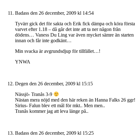
Badass
den 26 december, 2009 kl 14:54
Tyvärr gick det för sakta och Erik fick dämpa och köra första
varvet efter 1.18 – då går det inte att ta ner någon från
dödens… Vaness Du Ling var även mycket sämre än starten
innan och får inte godkänt…
Min svacka är avgrundsdjup för tillfället…!
YNWA
Degen
den 26 december, 2009 kl 15:15
Nässjö- Tranås 3-9
Nästan mera nöjd med den här reken än Hanna Falks 26 ggr!
Sirius- Falun blev ett mål för mkt.. Men men..
Tranås kommer jag att leva länge på..
Badass
den 26 december, 2009 kl 15:25