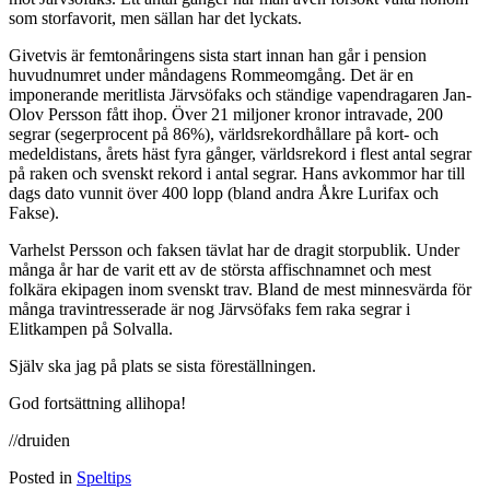
som storfavorit, men sällan har det lyckats.
Givetvis är femtonåringens sista start innan han går i pension
huvudnumret under måndagens Rommeomgång. Det är en
imponerande meritlista Järvsöfaks och ständige vapendragaren Jan-
Olov Persson fått ihop. Över 21 miljoner kronor intravade, 200
segrar (segerprocent på 86%), världsrekordhållare på kort- och
medeldistans, årets häst fyra gånger, världsrekord i flest antal segrar
på raken och svenskt rekord i antal segrar. Hans avkommor har till
dags dato vunnit över 400 lopp (bland andra Åkre Lurifax och
Fakse).
Varhelst Persson och faksen tävlat har de dragit storpublik. Under
många år har de varit ett av de största affischnamnet och mest
folkära ekipagen inom svenskt trav. Bland de mest minnesvärda för
många travintresserade är nog Järvsöfaks fem raka segrar i
Elitkampen på Solvalla.
Själv ska jag på plats se sista föreställningen.
God fortsättning allihopa!
//druiden
Posted in
Speltips