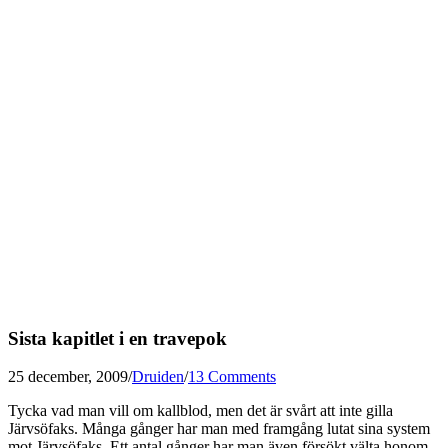
Sista kapitlet i en travepok
25 december, 2009
/
Druiden
/
13 Comments
Tycka vad man vill om kallblod, men det är svårt att inte gilla
Järvsöfaks. Många gånger har man med framgång lutat sina system
mot Järvsöfaks. Ett antal gånger har man även försökt välta honom