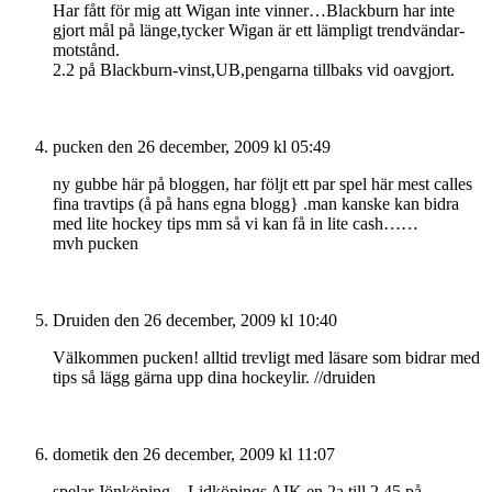
Har fått för mig att Wigan inte vinner…Blackburn har inte
gjort mål på länge,tycker Wigan är ett lämpligt trendvändar-
motstånd.
2.2 på Blackburn-vinst,UB,pengarna tillbaks vid oavgjort.
pucken
den 26 december, 2009 kl 05:49
ny gubbe här på bloggen, har följt ett par spel här mest calles
fina travtips (å på hans egna blogg} .man kanske kan bidra
med lite hockey tips mm så vi kan få in lite cash……
mvh pucken
Druiden
den 26 december, 2009 kl 10:40
Välkommen pucken! alltid trevligt med läsare som bidrar med
tips så lägg gärna upp dina hockeylir. //druiden
dometik
den 26 december, 2009 kl 11:07
spelar Jönköping – Lidköpings AIK en 2a till 2,45 på