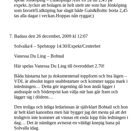
expekt..tycker att bolagen är helt snett ute som har Jönköping
som favorit!Lidköping har slagit både Gais&Boltic borta 2,45
tas alla dagar i veckan.Hoppas nån ryggar;)
Badass
den 26 december, 2009 kl 12:07
Solvalla/4 – Spelstopp 14:30/Expekt/Centrebet
Vanessa Du Ling – Bobtail
Här spelas Vanessa Du Ling till överoddset 2.70!
Båda hästarna har ju dokumenterad toppform och bra lägen –
VDL är absolut ingen snabbstartare och kommer tappa mark i
inledningen… Detta gör ingenting då hon ändå ligger i
andraspår och Söderqvist kan välja när han går fram och
lägger sig i dödens…
Den troliga och tidiga ledarinnan är självklart Bobtail och hon
är helt klart kanonbra men här bygger jag det mesta på att det
troligtvis inte kommer att vinnas ett enda lopp från ledningen i
dag… Det är nämligen aviserat en väldigt knepig bana på
Solvalla idag.