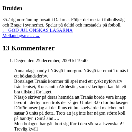
Druiden
35-årig norrlänning bosatt i Dalarna. Följer det mesta i fotbollsväg
och Brage i synnerhet. Spelar på deltid och mestadels på fotboll.
Posts
← GOD JUL ÖNSKAS LÄSARNA
Mellandagsrea… →
navigation
13 Kommentarer
Degen
den 25 december, 2009 kl 19:40
Annandagsbandy i Nässjö i morgon. Nässjö tar emot Tranås i
ett höglandsderby.
Bortalaget Tranås kommer till spel med ett ryskt nyförvärv
från Jenisei, Konstantin Akhlestin, som säkerligen kan bli ett
bra tillskott för laget.
Nässjö skriver på deras hemsida att Tranås borde vara knapp
favorit i derbyt men trots det så ger Unibet 3.05 för bortaseger.
Därför anser jag att det finns ett bra spelvärde i matchen och
satsar 3 units på detta. Trots att jag inte har någon större koll
på bandyn i Småland….
Men bolagen har gått bort sig förr i den södra allsvenskan!!
Trevlig kväll