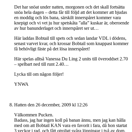
Det har snöat under natten, morgonen och det skall fortsätta
snöa hela dagen – detta får till följd att det kommer att bjudas
en moddig och lös bana, särskilt innerspåret kommer vara
knepigt och vi vet ju hur spetskåta ”alla” kuskar är, oberoende
av hur banunderlaget och innerspåret ser ut…
Här laddas Bobtail till spets och sedan landar VDL i dödens,
senast varvet kvar, och krossar Bobtail som knappast kommer
få behövligt fäste på det lösa innerspåret!
Här spelas alltså Vanessa Du Ling 2 units till överoddset 2.70
– spelbart ned till runt 2.40…
Lycka till om någon följer!
YNWA
Hatten
den 26 december, 2009 kl 12:26
Välkommen Pucken.
Badass, jag har ingen koll på banan ännu, men jag kan hålla
med om att Bobtail KAN vara en favorit i fara, då hon startat
3 veckor i rad, och fått otroligt svåra löpningar i två av dom.