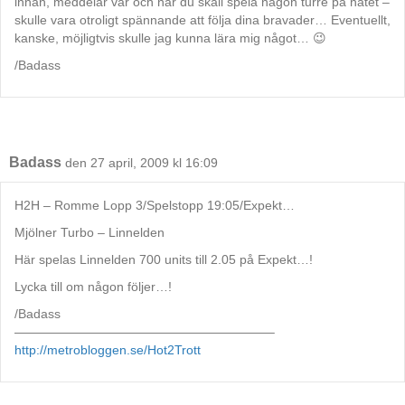
innan, meddelar var och när du skall spela någon turre på nätet –
skulle vara otroligt spännande att följa dina bravader… Eventuellt,
kanske, möjligtvis skulle jag kunna lära mig något… 😉
/Badass
Badass
den 27 april, 2009 kl 16:09
H2H – Romme Lopp 3/Spelstopp 19:05/Expekt…
Mjölner Turbo – Linnelden
Här spelas Linnelden 700 units till 2.05 på Expekt…!
Lycka till om någon följer…!
/Badass
————————————————————–
http://metrobloggen.se/Hot2Trott