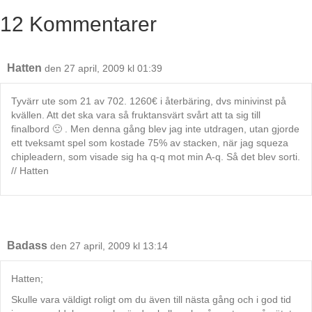
12 Kommentarer
Hatten
den 27 april, 2009 kl 01:39
Tyvärr ute som 21 av 702. 1260€ i återbäring, dvs minivinst på
kvällen. Att det ska vara så fruktansvärt svårt att ta sig till
finalbord 🙁 . Men denna gång blev jag inte utdragen, utan gjorde
ett tveksamt spel som kostade 75% av stacken, när jag squeza
chipleadern, som visade sig ha q-q mot min A-q. Så det blev sorti.
// Hatten
Badass
den 27 april, 2009 kl 13:14
Hatten;
Skulle vara väldigt roligt om du även till nästa gång och i god tid