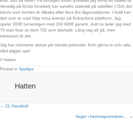
kvar. surt sa räven. På lördagen innan lyckades jag vinna en satellit till
Venedig på första försöket( har sanslös statestik på satelliter ) Och det
känns som formen är tillbaka efter flera års lågprestationer. I kväll kan
den som är road följa mina äventyr på Entractions plattform. Jag
spelar 200€ turneringen med 150 000€ garanti. Just nu leder jag med
70 man kvar av dom 702 som startade. Lång väg att gå, men
intressant är det.
Jag har nickname ukioye på nämda pokersite. Kom gärna in och raila,
sånt piggar upp!
// Hatten
Posted in
Speltips
Hatten
← CL Handboll
Posts
Seger i hemmapremiären… →
navigation