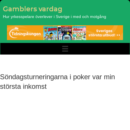
Gamblers vardag
Hur yrkesspelare överlever i Sverige i med och motgång
Söndagsturneringarna i poker var min
största inkomst