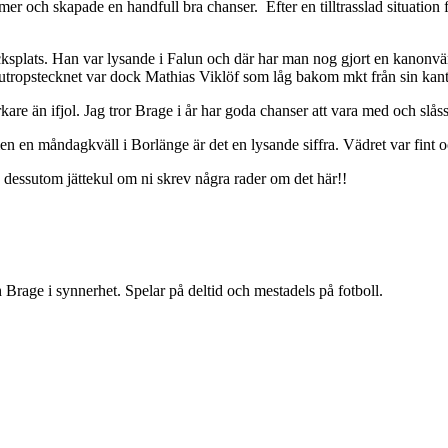
mer och skapade en handfull bra chanser. Efter en tilltrasslad situatio
acksplats. Han var lysande i Falun och där har man nog gjort en kanonv
a utropstecknet var dock Mathias Viklöf som låg bakom mkt från sin ka
arkare än ifjol. Jag tror Brage i år har goda chanser att vara med och s
men en måndagkväll i Borlänge är det en lysande siffra. Vädret var fint
ore dessutom jättekul om ni skrev några rader om det här!!
h Brage i synnerhet. Spelar på deltid och mestadels på fotboll.