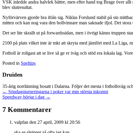
VSK inledde andra halvlek bättre, men efter hand tog Brage över allt 
blev slutresultat.
Nyförvärven gjorde bra ifrån sig. Niklas Forslund stabil på sin mittb
mitten och kan nog vara den bollvinnare man saknade ifjol. Det stor
Det ser lite skrallt ut på forwardssidan, men i övrigt känns truppen st
2100 på plats vilket inte är mkt att skryta med jämfört med La Liga, 
Fotboll är roligast att se live så ge er iväg och stöd era lokala lag. V
Posted in
Speltips
Druiden
35-årig norrlänning bosatt i Dalarna. Följer det mesta i fotbollsväg oc
Posts
← Söndagsturneringarna i poker var min största inkomst
Speedway börjar i dag →
navigation
7 Kommentarer
valpfan
den 27 april, 2009 kl 20:56
ska se sleipner så ofta jag kan.