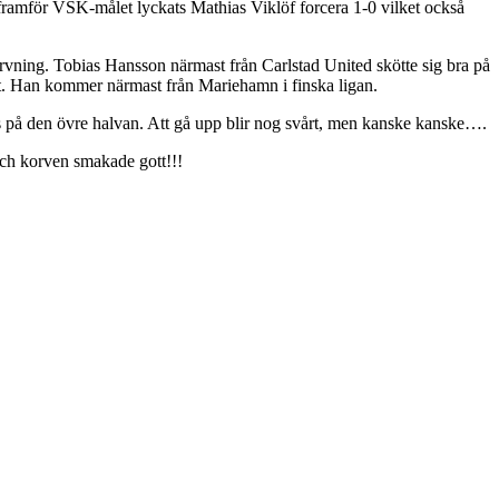
n framför VSK-målet lyckats Mathias Viklöf forcera 1-0 vilket också
ärvning. Tobias Hansson närmast från Carlstad United skötte sig bra på
nt. Han kommer närmast från Mariehamn i finska ligan.
låss på den övre halvan. Att gå upp blir nog svårt, men kanske kanske….
 och korven smakade gott!!!