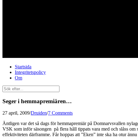
Startsida
Integritetspolicy
Om
Seger i hemmapremiären…
27 april, 2009
/
Druiden
/
7 Comments
Äntligen var det så dags för hemmapremiär på Domnarvsvallen nylagd
VSK som inför säsongen på flera håll tippats vara med och slåss om
effektiviteten därframme. Får hoppas att ”Eken” inte ska ha otur ännu