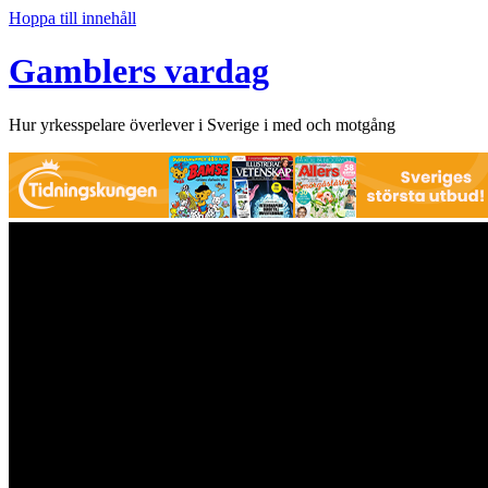
Hoppa till innehåll
Gamblers vardag
Hur yrkesspelare överlever i Sverige i med och motgång