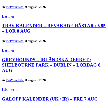
Av
BetYourLife
|
9 augusti, 2026
Läs mer
→
TRAV KALENDER – BEVAKADE HÄSTAR / V85
– LÖR 8 AUG
Av
BetYourLife
|
8 augusti, 2026
Läs mer
→
GREYHOUNDS – IRLÄNDSKA DERBYT /
SHELBOURNE PARK – DUBLIN – LÖRDAG 8
AUG
Av
BetYourLife
|
8 augusti, 2026
Läs mer
→
GALOPP KALENDER (UK / IR) – FRE 7 AUG