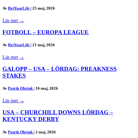
Av
BetYourLife
|
25 maj, 2026
Läs mer
→
FOTBOLL – EUROPA LEAGUE
Av
BetYourLife
|
21 maj, 2026
Läs mer
→
GALOPP – USA – LÖRDAG: PREAKNESS
STAKES
Av
Patrik Obrink
|
16 maj, 2026
Läs mer
→
USA – CHURCHILL DOWNS LÖRDAG –
KENTUCKY DERBY
Av
Patrik Obrink
|
2 maj, 2026