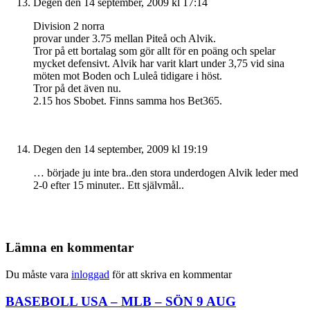
Degen
den 14 september, 2009 kl 17:14
Division 2 norra
provar under 3.75 mellan Piteå och Alvik.
Tror på ett bortalag som gör allt för en poäng och spelar
mycket defensivt. Alvik har varit klart under 3,75 vid sina
möten mot Boden och Luleå tidigare i höst.
Tror på det även nu.
2.15 hos Sbobet. Finns samma hos Bet365.
Degen
den 14 september, 2009 kl 19:19
… började ju inte bra..den stora underdogen Alvik leder med
2-0 efter 15 minuter.. Ett självmål..
Lämna en kommentar
Du måste vara
inloggad
för att skriva en kommentar
BASEBOLL USA – MLB – SÖN 9 AUG