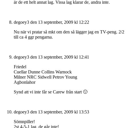
är de ett helt annat lag. Vissa lag klarar de, andra inte.
degoey3
den 13 september, 2009 kl 12:22
Nu när vi pratar så mkt om den så lägger jag en TV-peng. 2/2
till ca 4 ggr pengarna.
degoey3
den 13 september, 2009 kl 12:41
Friedel
Cuellar Dunne Collins Warnock
Milner NRC Sidwell Petrov Young
Agbonlahor
Synd att vi inte får se Carew från start 🙁
degoey3
den 13 september, 2009 kl 13:53
Sömnpiller!
2st 4-5-1 lag, de går inte!