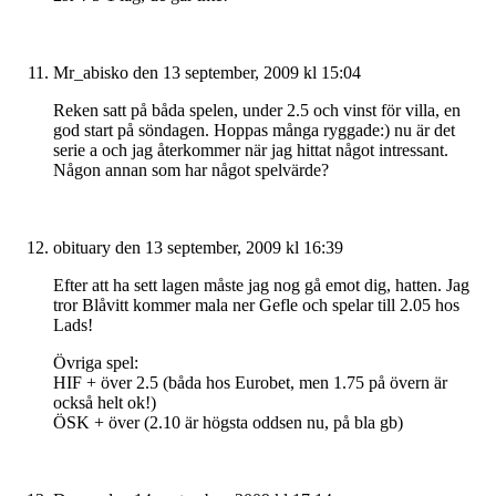
Mr_abisko
den 13 september, 2009 kl 15:04
Reken satt på båda spelen, under 2.5 och vinst för villa, en
god start på söndagen. Hoppas många ryggade:) nu är det
serie a och jag återkommer när jag hittat något intressant.
Någon annan som har något spelvärde?
obituary
den 13 september, 2009 kl 16:39
Efter att ha sett lagen måste jag nog gå emot dig, hatten. Jag
tror Blåvitt kommer mala ner Gefle och spelar till 2.05 hos
Lads!
Övriga spel:
HIF + över 2.5 (båda hos Eurobet, men 1.75 på övern är
också helt ok!)
ÖSK + över (2.10 är högsta oddsen nu, på bla gb)