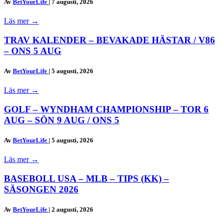
Av
BetYourLife
|
7 augusti, 2026
Läs mer
→
TRAV KALENDER – BEVAKADE HÄSTAR / V86
– ONS 5 AUG
Av
BetYourLife
|
5 augusti, 2026
Läs mer
→
GOLF – WYNDHAM CHAMPIONSHIP – TOR 6
AUG – SÖN 9 AUG / ONS 5
Av
BetYourLife
|
5 augusti, 2026
Läs mer
→
BASEBOLL USA – MLB – TIPS (KK) –
SÄSONGEN 2026
Av
BetYourLife
|
2 augusti, 2026