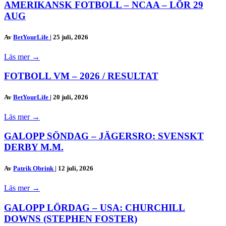
AMERIKANSK FOTBOLL – NCAA – LÖR 29
AUG
Av
BetYourLife
|
25 juli, 2026
Läs mer
→
FOTBOLL VM – 2026 / RESULTAT
Av
BetYourLife
|
20 juli, 2026
Läs mer
→
GALOPP SÖNDAG – JÄGERSRO: SVENSKT
DERBY M.M.
Av
Patrik Obrink
|
12 juli, 2026
Läs mer
→
GALOPP LÖRDAG – USA: CHURCHILL
DOWNS (STEPHEN FOSTER)