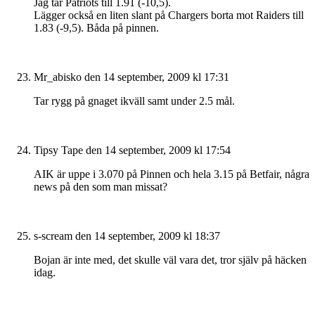
Jag tar Patriots till 1.91 (-10,5).
Lägger också en liten slant på Chargers borta mot Raiders till
1.83 (-9,5). Båda på pinnen.
Mr_abisko
den 14 september, 2009 kl 17:31
Tar rygg på gnaget ikväll samt under 2.5 mål.
Tipsy Tape
den 14 september, 2009 kl 17:54
AIK är uppe i 3.070 på Pinnen och hela 3.15 på Betfair, några
news på den som man missat?
s-scream
den 14 september, 2009 kl 18:37
Bojan är inte med, det skulle väl vara det, tror själv på häcken
idag.