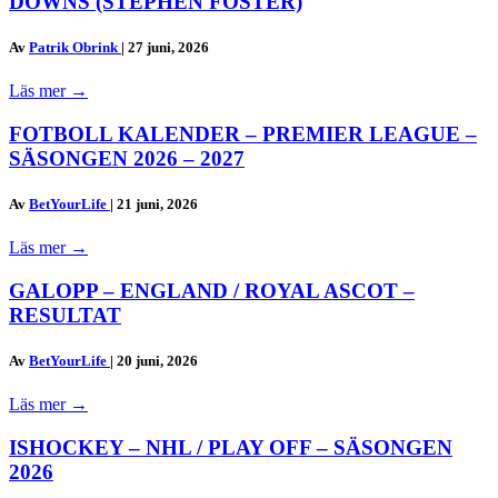
DOWNS (STEPHEN FOSTER)
Av
Patrik Obrink
|
27 juni, 2026
Läs mer
→
FOTBOLL KALENDER – PREMIER LEAGUE –
SÄSONGEN 2026 – 2027
Av
BetYourLife
|
21 juni, 2026
Läs mer
→
GALOPP – ENGLAND / ROYAL ASCOT –
RESULTAT
Av
BetYourLife
|
20 juni, 2026
Läs mer
→
ISHOCKEY – NHL / PLAY OFF – SÄSONGEN
2026