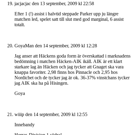
jacjacjac
den 13 september, 2009 kl 22:58
Efter 1 (!) assist i halvtid steppade Parker upp ju längre
matchen led, spelet satt till slut med god marginal, 6 assist
totalt.
GoyaMan
den 14 september, 2009 kl 12:28
Jag anser att Häckens goda form är överskattad i marknadens
bedömning i matchen Häcken-AIK ikäll. AIK är ett klart
starkare lag än Häcken och jag tycker att Gnaget ska vara
knappa favoriter. 2,98 finns hos Pinnacle och 2,95 hos
Nordicbet och de tycker jag är ok. 36-37% vinstchans tycker
jag AIK ska ha på Hisingen.
Goya
wiiip
den 14 september, 2009 kl 12:55
Innebandy
Herrar, Division 1 södra!