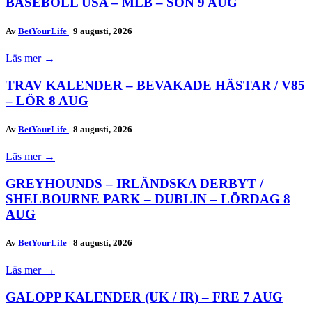
BASEBOLL USA – MLB – SÖN 9 AUG
Av
BetYourLife
|
9 augusti, 2026
Läs mer
→
TRAV KALENDER – BEVAKADE HÄSTAR / V85
– LÖR 8 AUG
Av
BetYourLife
|
8 augusti, 2026
Läs mer
→
GREYHOUNDS – IRLÄNDSKA DERBYT /
SHELBOURNE PARK – DUBLIN – LÖRDAG 8
AUG
Av
BetYourLife
|
8 augusti, 2026
Läs mer
→
GALOPP KALENDER (UK / IR) – FRE 7 AUG