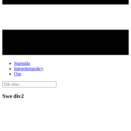
Startsida
Integritetspolicy
Om
Swe div2