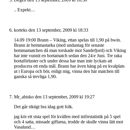
.. Expekt…
korteks
den 13 september, 2009 kl 18:33
14.09 19:00 Brann – Viking, ettan spelas till 1,90 på bwin.
Brann är hemmastarka (med undantag för senaste
hemmamatchen då man torskade mot Sandefjord) och Viking
har inte vunnit en bortamatch sedan den 24:e Juni. Tre raka
bortaförluster och under dessa har man inte lyckats att
producera ett enda mål. Brann har även häng på en kvalplats
ut i Europa och bör, enligt mig, vinna den här matchen till
ganska så trevliga 1,90.
Mr_abisko
den 13 september, 2009 kl 19:27
Det går riktigt bra idag gott folk.
jag kör ett sista spel för kvällen med införstatistik på 5 spel
och 4 satta, missade giffarna, trodde de skulle vinna lätt mot
Vasalund…