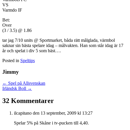
VS
Varmdo IF
Bet:
Over
(3 / 3.5) @ 1.86
tar jag 7/10 units @ Sportmarket, båda rätt målglada, värmbol
saknar sin bästa spelare idag – målvakten. Han som står idag är 17
år och spelat i div 5 som bäst….
Posted in
Speltips
Jimmy
Posts
← Spel på Allsvenskan
Irländsk Boll →
navigation
32 Kommentarer
ilcapitano
den 13 september, 2009 kl 13:27
Spelar 5% på Skåne i tv-pucken till 4,40.