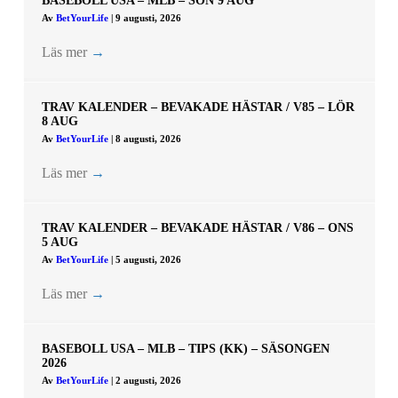
BASEBOLL USA – MLB – SÖN 9 AUG
Av
BetYourLife
|
9 augusti, 2026
Läs mer
→
TRAV KALENDER – BEVAKADE HÄSTAR / V85 – LÖR
8 AUG
Av
BetYourLife
|
8 augusti, 2026
Läs mer
→
TRAV KALENDER – BEVAKADE HÄSTAR / V86 – ONS
5 AUG
Av
BetYourLife
|
5 augusti, 2026
Läs mer
→
BASEBOLL USA – MLB – TIPS (KK) – SÄSONGEN
2026
Av
BetYourLife
|
2 augusti, 2026