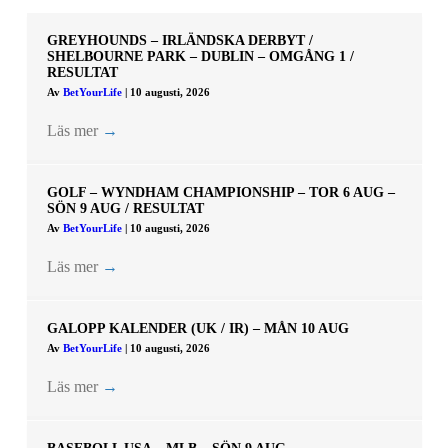
GREYHOUNDS – IRLÄNDSKA DERBYT /
SHELBOURNE PARK – DUBLIN – OMGÅNG 1 /
RESULTAT
Av
BetYourLife
|
10 augusti, 2026
Läs mer
→
GOLF – WYNDHAM CHAMPIONSHIP – TOR 6 AUG –
SÖN 9 AUG / RESULTAT
Av
BetYourLife
|
10 augusti, 2026
Läs mer
→
GALOPP KALENDER (UK / IR) – MÅN 10 AUG
Av
BetYourLife
|
10 augusti, 2026
Läs mer
→