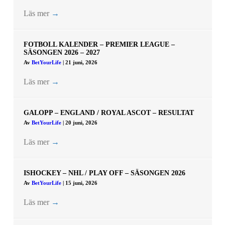
Läs mer
→
FOTBOLL KALENDER – PREMIER LEAGUE –
SÄSONGEN 2026 – 2027
Av
BetYourLife
|
21 juni, 2026
Läs mer
→
GALOPP – ENGLAND / ROYAL ASCOT – RESULTAT
Av
BetYourLife
|
20 juni, 2026
Läs mer
→
ISHOCKEY – NHL / PLAY OFF – SÄSONGEN 2026
Av
BetYourLife
|
15 juni, 2026
Läs mer
→