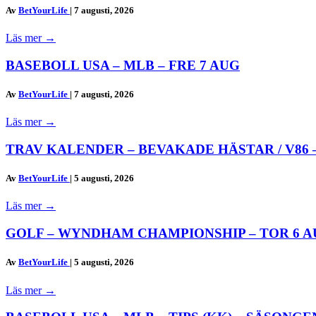
Av
BetYourLife
|
7 augusti, 2026
Läs mer
→
BASEBOLL USA – MLB – FRE 7 AUG
Av
BetYourLife
|
7 augusti, 2026
Läs mer
→
TRAV KALENDER – BEVAKADE HÄSTAR / V86 –
Av
BetYourLife
|
5 augusti, 2026
Läs mer
→
GOLF – WYNDHAM CHAMPIONSHIP – TOR 6 AUG
Av
BetYourLife
|
5 augusti, 2026
Läs mer
→