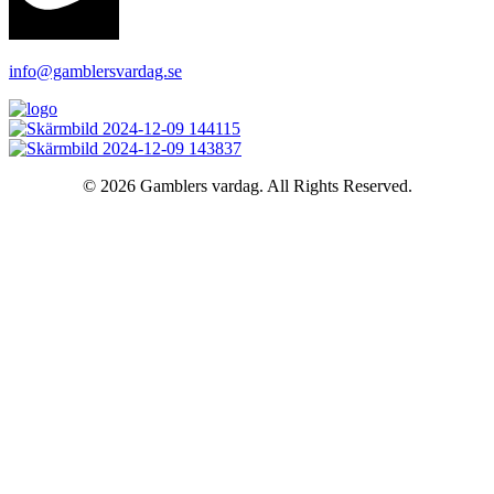
info@gamblersvardag.se
© 2026 Gamblers vardag. All Rights Reserved.