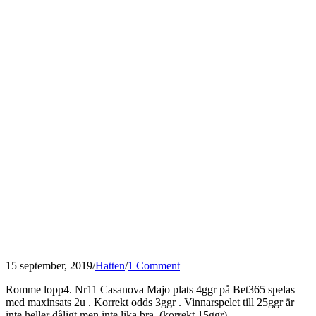
15 september, 2019
/
Hatten
/
1 Comment
Romme lopp4. Nr11 Casanova Majo plats 4ggr på Bet365 spelas
med maxinsats 2u . Korrekt odds 3ggr . Vinnarspelet till 25ggr är
inte heller dåligt men inte lika bra. (korrekt 15ggr)