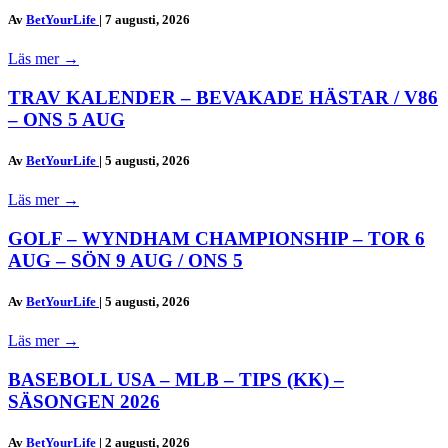
Av
BetYourLife
|
7 augusti, 2026
Läs mer
→
TRAV KALENDER – BEVAKADE HÄSTAR / V86
– ONS 5 AUG
Av
BetYourLife
|
5 augusti, 2026
Läs mer
→
GOLF – WYNDHAM CHAMPIONSHIP – TOR 6
AUG – SÖN 9 AUG / ONS 5
Av
BetYourLife
|
5 augusti, 2026
Läs mer
→
BASEBOLL USA – MLB – TIPS (KK) –
SÄSONGEN 2026
Av
BetYourLife
|
2 augusti, 2026