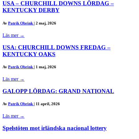
USA – CHURCHILL DOWNS LÖRDAG –
KENTUCKY DERBY
Av
Patrik Obrink
|
2 maj, 2026
Läs mer
→
USA: CHURCHILL DOWNS FREDAG –
KENTUCKY OAKS
Av
Patrik Obrink
|
1 maj, 2026
Läs mer
→
GALOPP LÖRDAG: GRAND NATIONAL
Av
Patrik Obrink
|
11 april, 2026
Läs mer
→
Spelstöten mot irländska nacional lottery