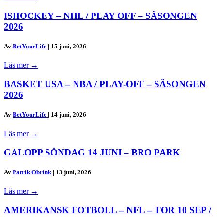
ISHOCKEY – NHL / PLAY OFF – SÄSONGEN
2026
Av
BetYourLife
|
15 juni, 2026
Läs mer
→
BASKET USA – NBA / PLAY-OFF – SÄSONGEN
2026
Av
BetYourLife
|
14 juni, 2026
Läs mer
→
GALOPP SÖNDAG 14 JUNI – BRO PARK
Av
Patrik Obrink
|
13 juni, 2026
Läs mer
→
AMERIKANSK FOTBOLL – NFL – TOR 10 SEP /