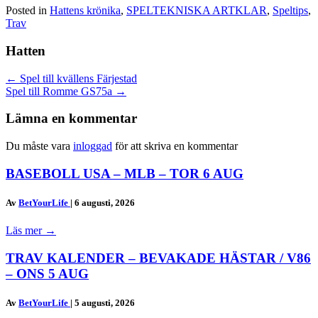
Posted in
Hattens krönika
,
SPELTEKNISKA ARTKLAR
,
Speltips
,
Trav
Hatten
Posts
← Spel till kvällens Färjestad
Spel till Romme GS75a →
navigation
Lämna en kommentar
Du måste vara
inloggad
för att skriva en kommentar
BASEBOLL USA – MLB – TOR 6 AUG
Av
BetYourLife
|
6 augusti, 2026
Läs mer
→
TRAV KALENDER – BEVAKADE HÄSTAR / V86
– ONS 5 AUG
Av
BetYourLife
|
5 augusti, 2026