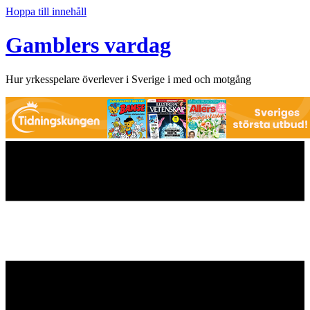
Hoppa till innehåll
Gamblers vardag
Hur yrkesspelare överlever i Sverige i med och motgång