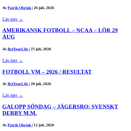
Av
Patrik Obrink
|
26 juli, 2026
Läs mer
→
AMERIKANSK FOTBOLL – NCAA – LÖR 29
AUG
Av
BetYourLife
|
25 juli, 2026
Läs mer
→
FOTBOLL VM – 2026 / RESULTAT
Av
BetYourLife
|
20 juli, 2026
Läs mer
→
GALOPP SÖNDAG – JÄGERSRO: SVENSKT
DERBY M.M.
Av
Patrik Obrink
|
12 juli, 2026