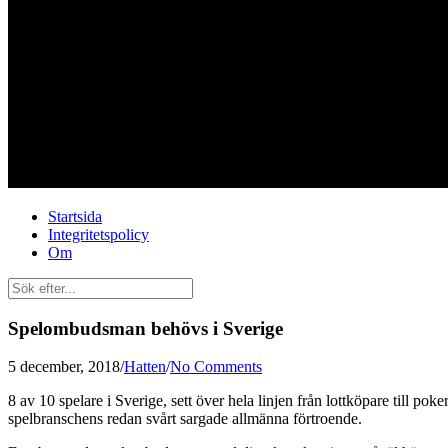
Startsida
Integritetspolicy
Om
Spelombudsman behövs i Sverige
5 december, 2018
/
Hatten
/
No Comments
8 av 10 spelare i Sverige, sett över hela linjen från lottköpare till pok
spelbranschens redan svårt sargade allmänna förtroende.