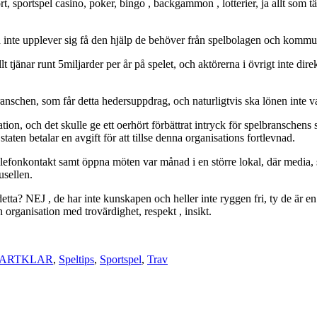
ortspel casino, poker, bingo , backgammon , lotterier, ja allt som tänka
ch inte upplever sig få den hjälp de behöver från spelbolagen och komm
t tjänar runt 5miljarder per år på spelet, och aktörerna i övrigt inte dire
nschen, som får detta hedersuppdrag, och naturligtvis ska lönen inte va
ation, och det skulle ge ett oerhört förbättrat intryck för spelbranschen
 staten betalar en avgift för att tillse denna organisations fortlevnad.
t, telefonkontakt samt öppna möten var månad i en större lokal, där m
usellen.
tta? NEJ , de har inte kunskapen och heller inte ryggen fri, ty de är e
 organisation med trovärdighet, respekt , insikt.
 ARTKLAR
,
Speltips
,
Sportspel
,
Trav