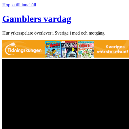
Hoppa till innehåll
Gamblers vardag
Hur yrkesspelare överlever i Sverige i med och motgång