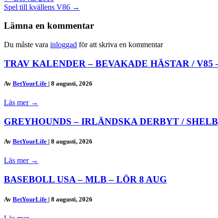
Spel till kvällens V86 →
navigation
Lämna en kommentar
Du måste vara
inloggad
för att skriva en kommentar
TRAV KALENDER – BEVAKADE HÄSTAR / V85 
Av
BetYourLife
|
8 augusti, 2026
Läs mer
→
GREYHOUNDS – IRLÄNDSKA DERBYT / SHELB
Av
BetYourLife
|
8 augusti, 2026
Läs mer
→
BASEBOLL USA – MLB – LÖR 8 AUG
Av
BetYourLife
|
8 augusti, 2026