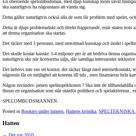
En oberoende spelombudsman, med djup kunskap inom såväl hästsport, sp
ska naturligtvis ha någonstans att vända sig.
Detta gäller naturligtvis också alla de som får problem med spelet, o
Detta är djupt problematiskt och direkt frapperande, enär staten trots all
att denna organisation ska startas.
Det räcker med 3 personer, med omvittnad kunskap och insikt i spelbra
Det skulle kostar kanske 3-4 miljoner per år att bedriva denna organis
naturligtvis ske när licenserna säljs, där samtliga intressenter inklusive
Det behövs inte ens ett kontor, det räcker långt med internetkontak
någonsin får en möjlighet att komma till tals , men finansierar hela kar
Någon invänder- jamen spelinspektionen ? Ska inte de tillhandahålla de
finnas en organisation som står utanför politiken och spelaktörerna , en
SPELOMBUDSMANNEN.
Posted in
Bookies under luppen
,
Hattens krönika
,
SPELTEKNISKA
Hatten
Posts
← Det var 2010