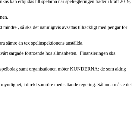
s kan erbjudas till spelarna när spelregleringen träder i kraft 2019,
unen.
kt mindre , så ska det naturligtvis avsättas tillräckligt med pengar för
ra sämre än tex spelinspektionens anställda.
s svårt sargade förtroende hos allmänheten. Finansieringen ska
edia, spelbolag samt organisationen möter KUNDERNA; de som aldrig
n myndighet, i direkt samröre med sittande regering. Sålunda måste det