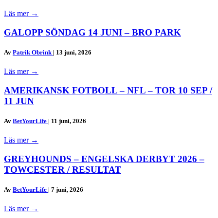
Läs mer
→
GALOPP SÖNDAG 14 JUNI – BRO PARK
Av
Patrik Obrink
|
13 juni, 2026
Läs mer
→
AMERIKANSK FOTBOLL – NFL – TOR 10 SEP /
11 JUN
Av
BetYourLife
|
11 juni, 2026
Läs mer
→
GREYHOUNDS – ENGELSKA DERBYT 2026 –
TOWCESTER / RESULTAT
Av
BetYourLife
|
7 juni, 2026
Läs mer
→