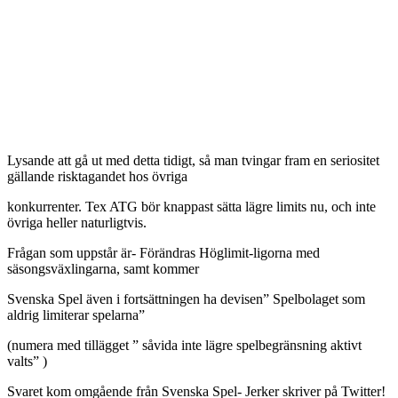
Lysande att gå ut med detta tidigt, så man tvingar fram en seriositet
gällande risktagandet hos övriga
konkurrenter. Tex ATG bör knappast sätta lägre limits nu, och inte
övriga heller naturligtvis.
Frågan som uppstår är- Förändras Höglimit-ligorna med
säsongsväxlingarna, samt kommer
Svenska Spel även i fortsättningen ha devisen” Spelbolaget som
aldrig limiterar spelarna”
(numera med tillägget ” såvida inte lägre spelbegränsning aktivt
valts” )
Svaret kom omgående från Svenska Spel- Jerker skriver på Twitter!