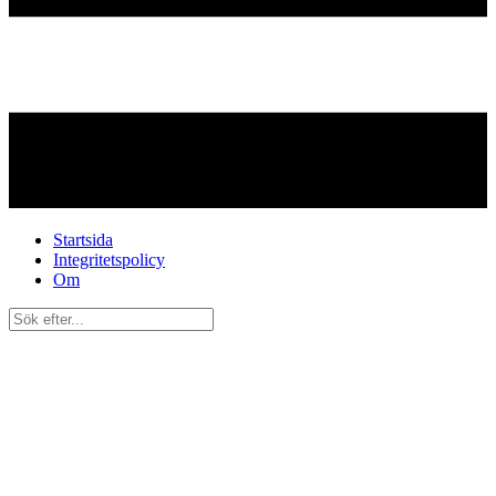
Startsida
Integritetspolicy
Om