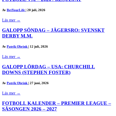
Av
BetYourLife
|
20 juli, 2026
Läs mer
→
GALOPP SÖNDAG – JÄGERSRO: SVENSKT
DERBY M.M.
Av
Patrik Obrink
|
12 juli, 2026
Läs mer
→
GALOPP LÖRDAG – USA: CHURCHILL
DOWNS (STEPHEN FOSTER)
Av
Patrik Obrink
|
27 juni, 2026
Läs mer
→
FOTBOLL KALENDER – PREMIER LEAGUE –
SÄSONGEN 2026 – 2027