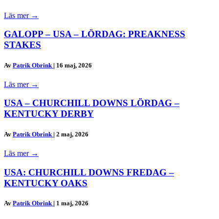
Läs mer
→
GALOPP – USA – LÖRDAG: PREAKNESS
STAKES
Av
Patrik Obrink
|
16 maj, 2026
Läs mer
→
USA – CHURCHILL DOWNS LÖRDAG –
KENTUCKY DERBY
Av
Patrik Obrink
|
2 maj, 2026
Läs mer
→
USA: CHURCHILL DOWNS FREDAG –
KENTUCKY OAKS
Av
Patrik Obrink
|
1 maj, 2026