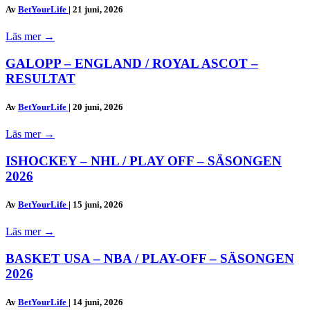
Av
BetYourLife
|
21 juni, 2026
Läs mer
→
GALOPP – ENGLAND / ROYAL ASCOT –
RESULTAT
Av
BetYourLife
|
20 juni, 2026
Läs mer
→
ISHOCKEY – NHL / PLAY OFF – SÄSONGEN
2026
Av
BetYourLife
|
15 juni, 2026
Läs mer
→
BASKET USA – NBA / PLAY-OFF – SÄSONGEN
2026
Av
BetYourLife
|
14 juni, 2026