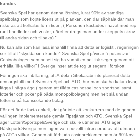
kunder.
Svenska Spel har genom denna lösning, lurat 90% av samtliga
spelbolag som köpte licens ut på plankan, den där såphala där man
riskeras att kölhalas förr i tiden, ( Personen kastades i havet med rep
runt handleder och vrister, därefter drogs man under skeppets skrov
till andra sidan och tillbaka) ”
Nu kan alla som kan läsa innantill finna att detta är logiskt , regeringen
ser till att ”skydda sina kunder” Svenska Spel påvisar ”spelansvar”
Casinobolagen som ansett sig ha vunnit en politisk seger genom att
erhålla ”lika villkor” i Sverige inser att de tog ut segern i förskott.
För ingen ska inbilla mig, att Ardelan Shekarabi inte planerat detta
omsorgsfullt med Svenska Spel och ATG, hur man ska ha kakan kvar,
lägga i några ägg ( genom att tillåta casinospel och sportspel samt
lotterier och poker på båda monopolbolagen) men helt slå undan
fötterna på licenssökande bolag.
För det är de facto enkelt, det går inte att konkurrera med de genom
vällingen implementerade gamla Tipstjänst och ATG, Svenska Spel
äger Lotteri/SportspelsSverige och skulle utmanas, ATG äger
HästsportsSverige men ingen var speciellt intresserad av att utmana
på ATGs villkor. Genom att förbjuda casinoreklamen som är 90% av