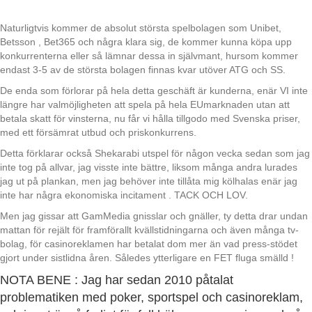
Naturligtvis kommer de absolut största spelbolagen som Unibet,
Betsson , Bet365 och några klara sig, de kommer kunna köpa upp
konkurrenterna eller så lämnar dessa in självmant, hursom kommer
endast 3-5 av de största bolagen finnas kvar utöver ATG och SS.
De enda som förlorar på hela detta geschäft är kunderna, enär VI inte
längre har valmöjligheten att spela på hela EUmarknaden utan att
betala skatt för vinsterna, nu får vi hålla tillgodo med Svenska priser,
med ett försämrat utbud och priskonkurrens.
Detta förklarar också Shekarabi utspel för någon vecka sedan som jag
inte tog på allvar, jag visste inte bättre, liksom många andra lurades
jag ut på plankan, men jag behöver inte tillåta mig kölhalas enär jag
inte har några ekonomiska incitament . TACK OCH LOV.
Men jag gissar att GamMedia gnisslar och gnäller, ty detta drar undan
mattan för rejält för framförallt kvällstidningarna och även många tv-
bolag, för casinoreklamen har betalat dom mer än vad press-stödet
gjort under sistlidna åren. Således ytterligare en FET fluga smälld !
NOTA BENE : Jag har sedan 2010 påtalat
problematiken med poker, sportspel och casinoreklam,