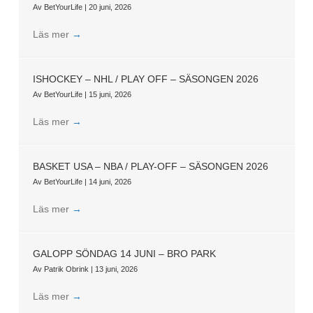
Av
BetYourLife
|
20 juni, 2026
Läs mer
→
ISHOCKEY – NHL / PLAY OFF – SÄSONGEN 2026
Av
BetYourLife
|
15 juni, 2026
Läs mer
→
BASKET USA – NBA / PLAY-OFF – SÄSONGEN 2026
Av
BetYourLife
|
14 juni, 2026
Läs mer
→
GALOPP SÖNDAG 14 JUNI – BRO PARK
Av
Patrik Obrink
|
13 juni, 2026
Läs mer
→