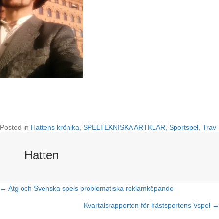
Posted in
Hattens krönika
,
SPELTEKNISKA ARTKLAR
,
Sportspel
,
Trav
Hatten
← Atg och Svenska spels problematiska reklamköpande
Posts
Kvartalsrapporten för hästsportens Vspel →
navigation