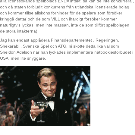
alla licenssökande spelbolags ENDA intäkt, så kan de inte konkurrera ,
och då staten förbjudit konkurrens från utländska licensierade bolag
och kommer tillse allsköns förhinder för de spelare som försöker
kringgå detta( och de som VILL och ihärdigt försöker kommer
naturligtvis lyckas, men inte massan, inte de som tillfört spelbolagen
de stora intäkterna)
Jag kan endast applådera Finansdepartementet , Regeringen,
Shekarabi , Svenska Spel och ATG, ni skötte detta lika väl som
Sheldon Adelson när han lyckades implementera nätbookiesförbudet i
USA, men lite snyggare.