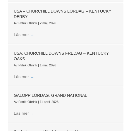
USA – CHURCHILL DOWNS LÖRDAG – KENTUCKY
DERBY
Av
Patrik Obrink
|
2 maj, 2026
Läs mer
→
USA: CHURCHILL DOWNS FREDAG – KENTUCKY
OAKS
Av
Patrik Obrink
|
1 maj, 2026
Läs mer
→
GALOPP LÖRDAG: GRAND NATIONAL
Av
Patrik Obrink
|
11 april, 2026
Läs mer
→