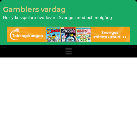
Gamblers vardag
Hur yrkesspelare överlever i Sverige i med och motgång