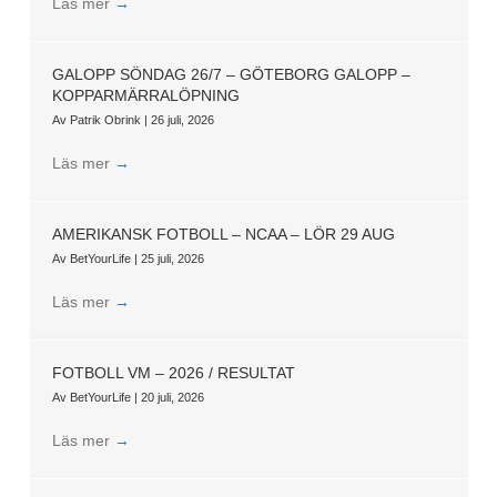
Läs mer
→
GALOPP SÖNDAG 26/7 – GÖTEBORG GALOPP –
KOPPARMÄRRALÖPNING
Av
Patrik Obrink
|
26 juli, 2026
Läs mer
→
AMERIKANSK FOTBOLL – NCAA – LÖR 29 AUG
Av
BetYourLife
|
25 juli, 2026
Läs mer
→
FOTBOLL VM – 2026 / RESULTAT
Av
BetYourLife
|
20 juli, 2026
Läs mer
→