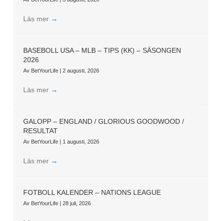
Läs mer
→
BASEBOLL USA – MLB – TIPS (KK) – SÄSONGEN
2026
Av
BetYourLife
|
2 augusti, 2026
Läs mer
→
GALOPP – ENGLAND / GLORIOUS GOODWOOD /
RESULTAT
Av
BetYourLife
|
1 augusti, 2026
Läs mer
→
FOTBOLL KALENDER – NATIONS LEAGUE
Av
BetYourLife
|
28 juli, 2026