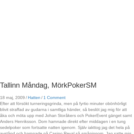
Tallinn Måndag, MörkPokerSM
18 maj, 2009
/
Hatten
/
1 Comment
Efter att försökt turneringsgrinda, men på fyrtio minuter obönhörligt
blivit straffad av gudarna i samtliga händer, så beslöt jag mig för att
åka och möta upp med Johan Storåkers och PokerEvent gänget samt
Anders Henriksson. Dom hamnade direkt efter middagen i en tung
sedelpoker som fortsatte natten igenom. Själv iakttog jag det hela på
avstånd och hamnade på Casino Reval så småningom. Jag satte mig