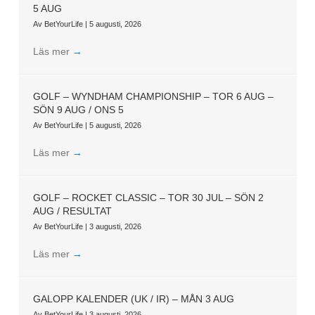
5 AUG
Av
BetYourLife
|
5 augusti, 2026
Läs mer
→
GOLF – WYNDHAM CHAMPIONSHIP – TOR 6 AUG –
SÖN 9 AUG / ONS 5
Av
BetYourLife
|
5 augusti, 2026
Läs mer
→
GOLF – ROCKET CLASSIC – TOR 30 JUL – SÖN 2
AUG / RESULTAT
Av
BetYourLife
|
3 augusti, 2026
Läs mer
→
GALOPP KALENDER (UK / IR) – MÅN 3 AUG
Av
BetYourLife
|
3 augusti, 2026