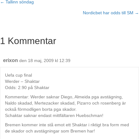
← Tallinn söndag
Posts
Nordicbet har odds till SM →
navigation
1 Kommentar
erixon
den 18 maj, 2009 kl 12:39
Uefa cup final
Werder – Shaktar
Odds: 2.90 på Shaktar
Kommentar: Werder saknar Diego, Almeida pga avstägning,
Naldo skadad, Mertezacker skadad, Pizarro och rosenberg är
också förmodligen borta pga skador.
Schaktar saknar endast mittfältaren Huebschman!
Bremen kommer inte stå emot ett Shaktar i riktigt bra form med
de skador och avstägningar som Bremen har!