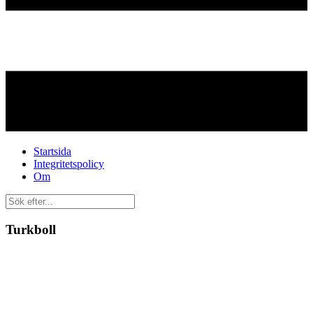
Startsida
Integritetspolicy
Om
Turkboll