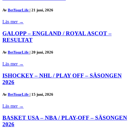
Av
BetYourLife
|
21 juni, 2026
Läs mer
→
GALOPP – ENGLAND / ROYAL ASCOT –
RESULTAT
Av
BetYourLife
|
20 juni, 2026
Läs mer
→
ISHOCKEY – NHL / PLAY OFF – SÄSONGEN
2026
Av
BetYourLife
|
15 juni, 2026
Läs mer
→
BASKET USA – NBA / PLAY-OFF – SÄSONGEN
2026