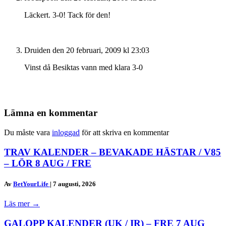
Läckert. 3-0! Tack för den!
Druiden
den 20 februari, 2009 kl 23:03
Vinst då Besiktas vann med klara 3-0
Lämna en kommentar
Du måste vara
inloggad
för att skriva en kommentar
TRAV KALENDER – BEVAKADE HÄSTAR / V85
– LÖR 8 AUG / FRE
Av
BetYourLife
|
7 augusti, 2026
Läs mer
→
GALOPP KALENDER (UK / IR) – FRE 7 AUG