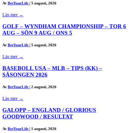
Av
BetYourLife
|
5 augusti, 2026
Läs mer
→
GOLF – WYNDHAM CHAMPIONSHIP – TOR 6
AUG – SÖN 9 AUG / ONS 5
Av
BetYourLife
|
5 augusti, 2026
Läs mer
→
BASEBOLL USA – MLB – TIPS (KK) –
SÄSONGEN 2026
Av
BetYourLife
|
2 augusti, 2026
Läs mer
→
GALOPP – ENGLAND / GLORIOUS
GOODWOOD / RESULTAT
Av
BetYourLife
|
1 augusti, 2026