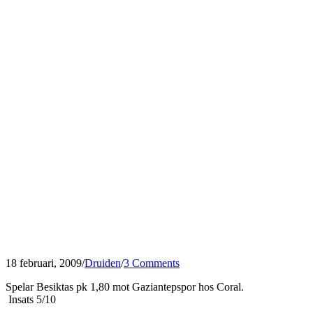
18 februari, 2009
/
Druiden
/
3 Comments
Spelar Besiktas pk 1,80 mot Gaziantepspor hos Coral.
Insats 5/10