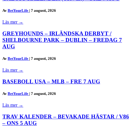
Av
BetYourLife
|
7 augusti, 2026
Läs mer
→
GREYHOUNDS – IRLÄNDSKA DERBYT /
SHELBOURNE PARK – DUBLIN – FREDAG 7
AUG
Av
BetYourLife
|
7 augusti, 2026
Läs mer
→
BASEBOLL USA – MLB – FRE 7 AUG
Av
BetYourLife
|
7 augusti, 2026
Läs mer
→
TRAV KALENDER – BEVAKADE HÄSTAR / V86
– ONS 5 AUG