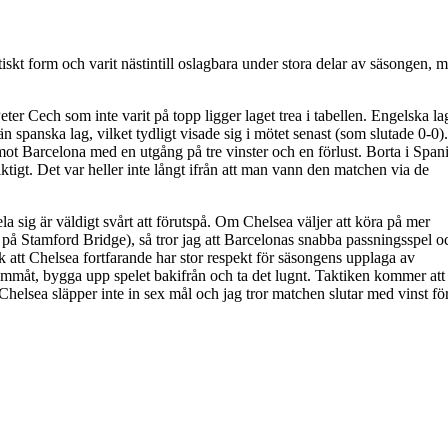
skt form och varit nästintill oslagbara under stora delar av säsongen, 
eter Cech som inte varit på topp ligger laget trea i tabellen. Engelska la
än spanska lag, vilket tydligt visade sig i mötet senast (som slutade 0-0).
ot Barcelona med en utgång på tre vinster och en förlust. Borta i Span
tigt. Det var heller inte långt ifrån att man vann den matchen via de
sig är väldigt svårt att förutspå. Om Chelsea väljer att köra på mer
 på Stamford Bridge), så tror jag att Barcelonas snabba passningsspel o
ck att Chelsea fortfarande har stor respekt för säsongens upplaga av
ammåt, bygga upp spelet bakifrån och ta det lugnt. Taktiken kommer att
elsea släpper inte in sex mål och jag tror matchen slutar med vinst för