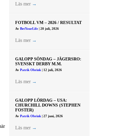
Läs mer
→
FOTBOLL VM – 2026 / RESULTAT
Av
BetYourLife
|
20 juli, 2026
Läs mer
→
GALOPP SÖNDAG – JÄGERSRO:
SVENSKT DERBY M.M.
Av
Patrik Obrink
|
12 juli, 2026
Läs mer
→
GALOPP LÖRDAG – USA:
CHURCHILL DOWNS (STEPHEN
FOSTER)
Av
Patrik Obrink
|
27 juni, 2026
här
Läs mer
→