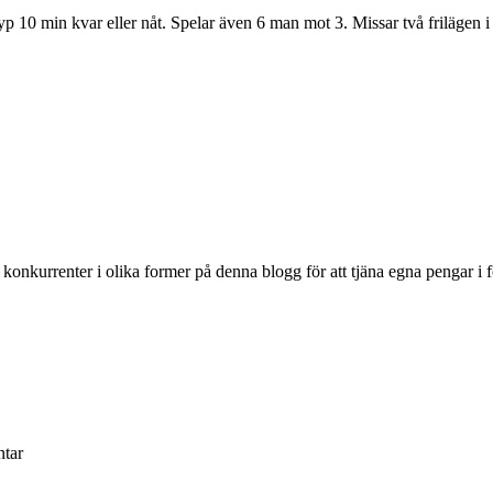
p 10 min kvar eller nåt. Spelar även 6 man mot 3. Missar två frilägen i
ör konkurrenter i olika former på denna blogg för att tjäna egna pengar i 
ntar