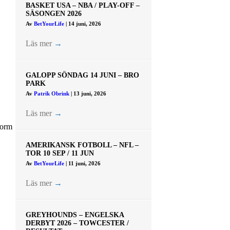
BASKET USA – NBA / PLAY-OFF –
SÄSONGEN 2026
Av
BetYourLife
|
14 juni, 2026
Läs mer
→
GALOPP SÖNDAG 14 JUNI – BRO
PARK
Av
Patrik Obrink
|
13 juni, 2026
Läs mer
→
form
AMERIKANSK FOTBOLL – NFL –
TOR 10 SEP / 11 JUN
Av
BetYourLife
|
11 juni, 2026
Läs mer
→
GREYHOUNDS – ENGELSKA
DERBYT 2026 – TOWCESTER /