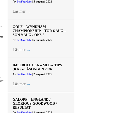
Av
BetYourLife
|
5 augusti, 2026
Läs mer
→
GOLF – WYNDHAM
DU
CHAMPIONSHIP – TOR 6 AUG –
SÖN 9 AUG / ONS 5
att
Av
BetYourLife
|
5 augusti, 2026
Läs mer
→
BASEBOLL USA – MLB – TIPS
(KK) – SÄSONGEN 2026
Av
BetYourLife
|
2 augusti, 2026
a
nte
Läs mer
→
GALOPP – ENGLAND /
GLORIOUS GOODWOOD /
RESULTAT
Av
BetYourLife
|
1 augusti, 2026