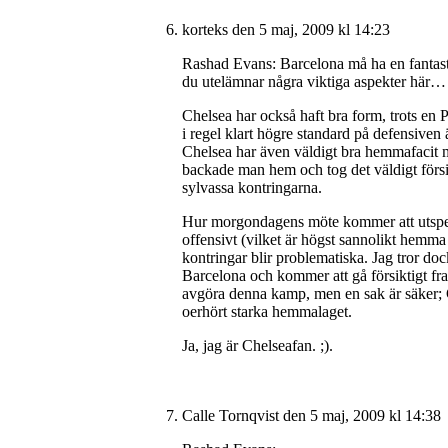
korteks
den 5 maj, 2009 kl 14:23
Rashad Evans: Barcelona må ha en fantasti
du utelämnar några viktiga aspekter här…
Chelsea har också haft bra form, trots en P
i regel klart högre standard på defensiven 
Chelsea har även väldigt bra hemmafacit m
backade man hem och tog det väldigt försik
sylvassa kontringarna.
Hur morgondagens möte kommer att utspela 
offensivt (vilket är högst sannolikt hemma
kontringar blir problematiska. Jag tror do
Barcelona och kommer att gå försiktigt fr
avgöra denna kamp, men en sak är säker; Ch
oerhört starka hemmalaget.
Ja, jag är Chelseafan. ;).
Calle Tornqvist
den 5 maj, 2009 kl 14:38