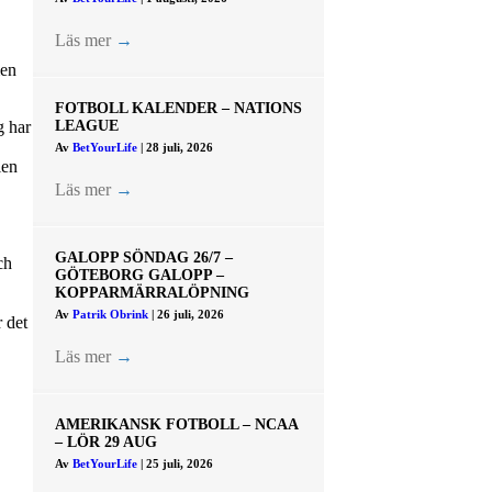
Läs mer
→
men
FOTBOLL KALENDER – NATIONS
g har
LEAGUE
Av
BetYourLife
|
28 juli, 2026
ien
Läs mer
→
GALOPP SÖNDAG 26/7 –
ch
GÖTEBORG GALOPP –
KOPPARMÄRRALÖPNING
Av
Patrik Obrink
|
26 juli, 2026
 det
Läs mer
→
AMERIKANSK FOTBOLL – NCAA
– LÖR 29 AUG
Av
BetYourLife
|
25 juli, 2026