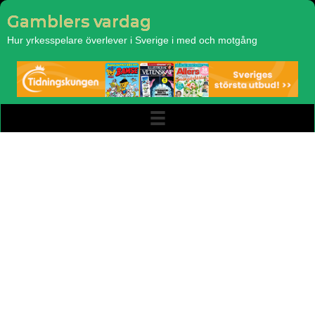
Gamblers vardag
Hur yrkesspelare överlever i Sverige i med och motgång