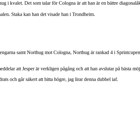
 i kvalet. Det som talar för Cologna är att han är en bättre diagonalå
onalen. Staka kan han det visade han i Trondheim.
r pengarna samt Northug mot Cologna, Northug är rankad 4 i Sprintcupen 
ddelar att Jesper är verkligen pågång och att han avslutar på bästa möjli
ts och går säkert att hitta högre, jag lirar denna dubbel iaf.