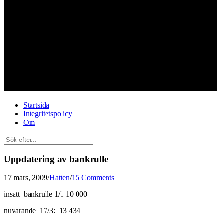
Startsida
Integritetspolicy
Om
Uppdatering av bankrulle
17 mars, 2009
/
Hatten
/
15 Comments
insatt bankrulle 1/1 10 000
nuvarande 17/3: 13 434