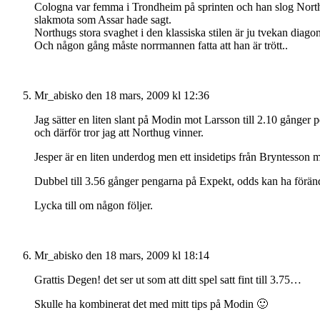
Cologna var femma i Trondheim på sprinten och han slog Northug
slakmota som Assar hade sagt.
Northugs stora svaghet i den klassiska stilen är ju tvekan diag
Och någon gång måste norrmannen fatta att han är trött..
Mr_abisko
den 18 mars, 2009 kl 12:36
Jag sätter en liten slant på Modin mot Larsson till 2.10 gånge
och därför tror jag att Northug vinner.
Jesper är en liten underdog men ett insidetips från Bryntesson me
Dubbel till 3.56 gånger pengarna på Expekt, odds kan ha förändra
Lycka till om någon följer.
Mr_abisko
den 18 mars, 2009 kl 18:14
Grattis Degen! det ser ut som att ditt spel satt fint till 3.75…
Skulle ha kombinerat det med mitt tips på Modin 🙂