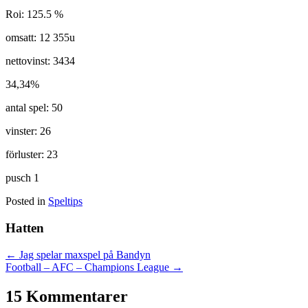
Roi: 125.5 %
omsatt: 12 355u
nettovinst: 3434
34,34%
antal spel: 50
vinster: 26
förluster: 23
pusch 1
Posted in
Speltips
Hatten
Posts
← Jag spelar maxspel på Bandyn
Football – AFC – Champions League →
navigation
15 Kommentarer