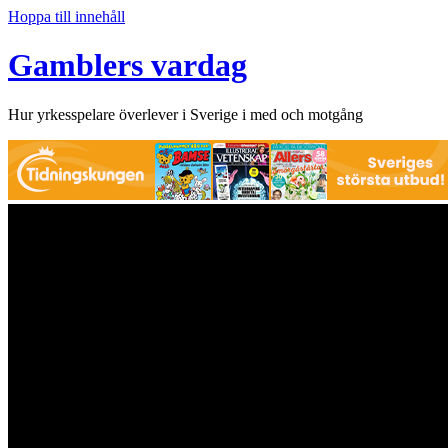
Hoppa till innehåll
Gamblers vardag
Hur yrkesspelare överlever i Sverige i med och motgång