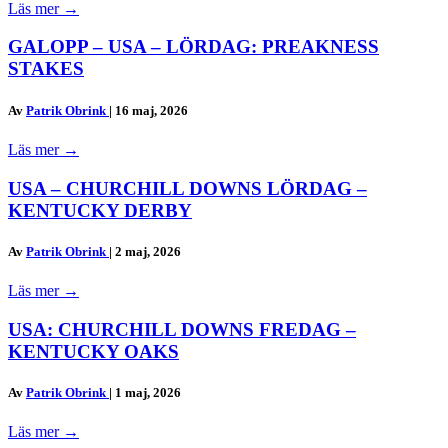
Läs mer
→
GALOPP – USA – LÖRDAG: PREAKNESS
STAKES
Av
Patrik Obrink
|
16 maj, 2026
Läs mer
→
USA – CHURCHILL DOWNS LÖRDAG –
KENTUCKY DERBY
Av
Patrik Obrink
|
2 maj, 2026
Läs mer
→
USA: CHURCHILL DOWNS FREDAG –
KENTUCKY OAKS
Av
Patrik Obrink
|
1 maj, 2026
Läs mer
→