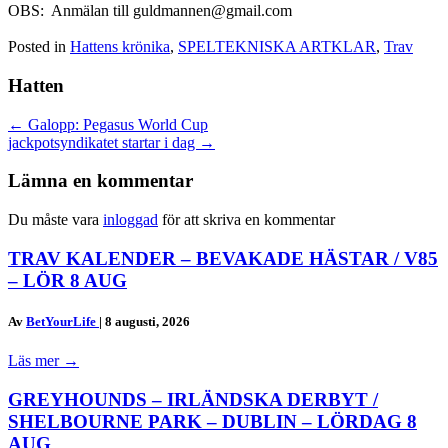
OBS: Anmälan till guldmannen@gmail.com
Posted in
Hattens krönika
,
SPELTEKNISKA ARTKLAR
,
Trav
Hatten
Posts
← Galopp: Pegasus World Cup
jackpotsyndikatet startar i dag →
navigation
Lämna en kommentar
Du måste vara
inloggad
för att skriva en kommentar
TRAV KALENDER – BEVAKADE HÄSTAR / V85
– LÖR 8 AUG
Av
BetYourLife
|
8 augusti, 2026
Läs mer
→
GREYHOUNDS – IRLÄNDSKA DERBYT /
SHELBOURNE PARK – DUBLIN – LÖRDAG 8
AUG