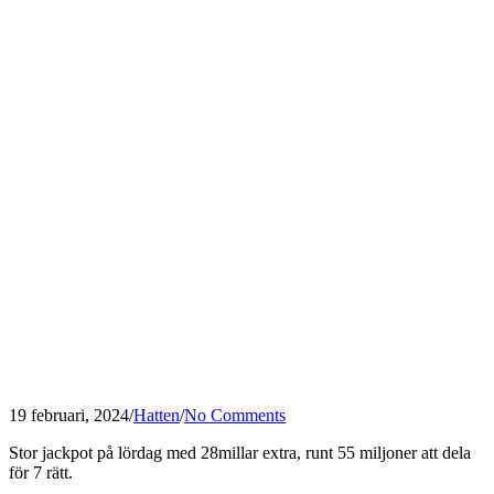
19 februari, 2024
/
Hatten
/
No Comments
Stor jackpot på lördag med 28millar extra, runt 55 miljoner att dela
för 7 rätt.