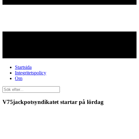
Startsida
Integritetspolicy
Om
V75jackpotsyndikatet startar på lördag