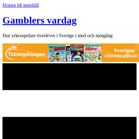
Hoppa till innehåll
Gamblers vardag
Hur yrkesspelare överlever i Sverige i med och motgång