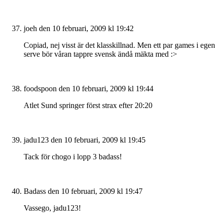
joeh
den 10 februari, 2009 kl 19:42
Copiad, nej visst är det klasskillnad. Men ett par games i egen
serve bör våran tappre svensk ändå mäkta med :>
foodspoon
den 10 februari, 2009 kl 19:44
Atlet Sund springer först strax efter 20:20
jadu123
den 10 februari, 2009 kl 19:45
Tack för chogo i lopp 3 badass!
Badass
den 10 februari, 2009 kl 19:47
Vassego, jadu123!