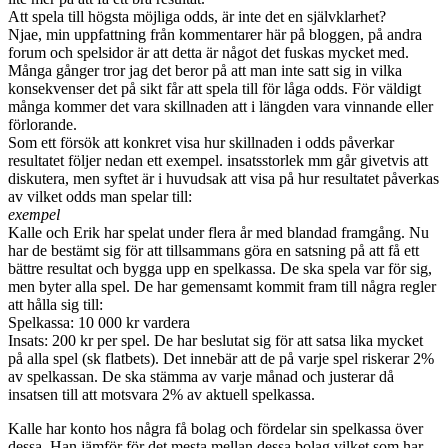
Att spela till högsta möjliga odds, är inte det en självklarhet?
Njae, min uppfattning från kommentarer här på bloggen, på andra
forum och spelsidor är att detta är något det fuskas mycket med.
Många gånger tror jag det beror på att man inte satt sig in vilka
konsekvenser det på sikt får att spela till för låga odds. För väldigt
många kommer det vara skillnaden att i längden vara vinnande eller
förlorande.
Som ett försök att konkret visa hur skillnaden i odds påverkar
resultatet följer nedan ett exempel. insatsstorlek mm går givetvis att
diskutera, men syftet är i huvudsak att visa på hur resultatet påverkas
av vilket odds man spelar till:
exempel
Kalle och Erik har spelat under flera år med blandad framgång. Nu
har de bestämt sig för att tillsammans göra en satsning på att få ett
bättre resultat och bygga upp en spelkassa. De ska spela var för sig,
men byter alla spel. De har gemensamt kommit fram till några regler
att hålla sig till:
Spelkassa: 10 000 kr vardera
Insats: 200 kr per spel. De har beslutat sig för att satsa lika mycket
på alla spel (sk flatbets). Det innebär att de på varje spel riskerar 2%
av spelkassan. De ska stämma av varje månad och justerar då
insatsen till att motsvara 2% av aktuell spelkassa.
Kalle har konto hos några få bolag och fördelar sin spelkassa över
dessa. Han jämför för det mesta mellan dessa bolag vilket som har