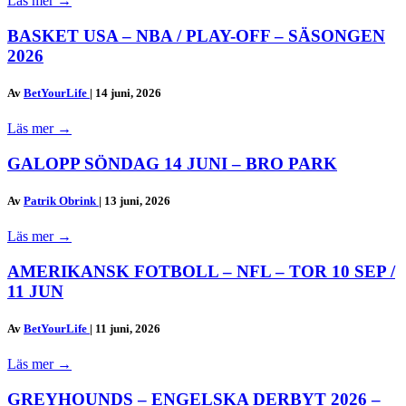
Läs mer
→
BASKET USA – NBA / PLAY-OFF – SÄSONGEN
2026
Av
BetYourLife
|
14 juni, 2026
Läs mer
→
GALOPP SÖNDAG 14 JUNI – BRO PARK
Av
Patrik Obrink
|
13 juni, 2026
Läs mer
→
AMERIKANSK FOTBOLL – NFL – TOR 10 SEP /
11 JUN
Av
BetYourLife
|
11 juni, 2026
Läs mer
→
GREYHOUNDS – ENGELSKA DERBYT 2026 –