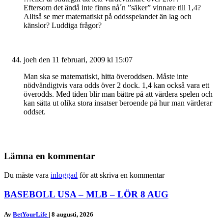
Eftersom det ändå inte finns nå´n ”säker” vinnare till 1,4?
Alltså se mer matematiskt på oddsspelandet än lag och
känslor? Luddiga frågor?
joeh
den 11 februari, 2009 kl 15:07
Man ska se matematiskt, hitta överoddsen. Måste inte
nödvändigtvis vara odds över 2 dock. 1,4 kan också vara ett
överodds. Med tiden blir man bättre på att värdera spelen och
kan sätta ut olika stora insatser beroende på hur man värderar
oddset.
Lämna en kommentar
Du måste vara
inloggad
för att skriva en kommentar
BASEBOLL USA – MLB – LÖR 8 AUG
Av
BetYourLife
|
8 augusti, 2026