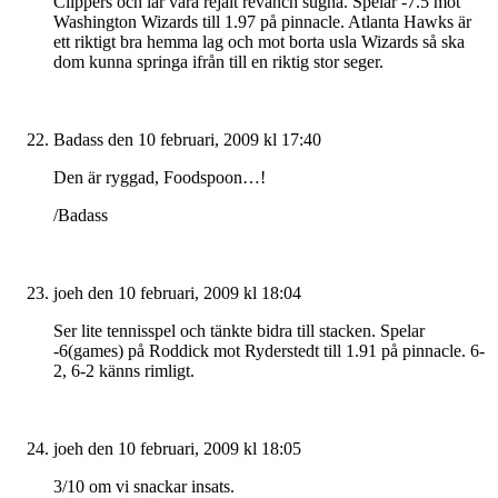
Clippers och lär vara rejält revanch sugna. Spelar -7.5 mot
Washington Wizards till 1.97 på pinnacle. Atlanta Hawks är
ett riktigt bra hemma lag och mot borta usla Wizards så ska
dom kunna springa ifrån till en riktig stor seger.
Badass
den 10 februari, 2009 kl 17:40
Den är ryggad, Foodspoon…!
/Badass
joeh
den 10 februari, 2009 kl 18:04
Ser lite tennisspel och tänkte bidra till stacken. Spelar
-6(games) på Roddick mot Ryderstedt till 1.91 på pinnacle. 6-
2, 6-2 känns rimligt.
joeh
den 10 februari, 2009 kl 18:05
3/10 om vi snackar insats.