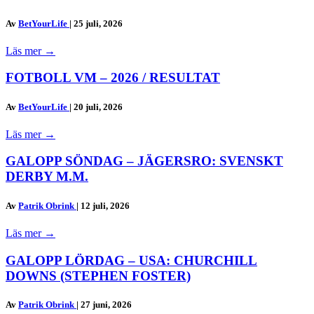
Av
BetYourLife
|
25 juli, 2026
Läs mer
→
FOTBOLL VM – 2026 / RESULTAT
Av
BetYourLife
|
20 juli, 2026
Läs mer
→
GALOPP SÖNDAG – JÄGERSRO: SVENSKT
DERBY M.M.
Av
Patrik Obrink
|
12 juli, 2026
Läs mer
→
GALOPP LÖRDAG – USA: CHURCHILL
DOWNS (STEPHEN FOSTER)
Av
Patrik Obrink
|
27 juni, 2026