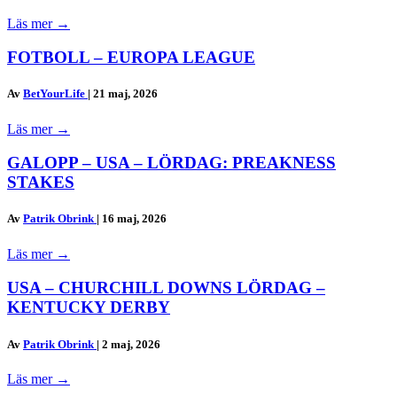
Läs mer
→
FOTBOLL – EUROPA LEAGUE
Av
BetYourLife
|
21 maj, 2026
Läs mer
→
GALOPP – USA – LÖRDAG: PREAKNESS
STAKES
Av
Patrik Obrink
|
16 maj, 2026
Läs mer
→
USA – CHURCHILL DOWNS LÖRDAG –
KENTUCKY DERBY
Av
Patrik Obrink
|
2 maj, 2026
Läs mer
→