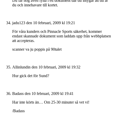
Du får nog även fylla i ett dokument där du intygar att du är
du och innehavare till kortet.
jadu123
den 10 februari, 2009 kl 19:21
För våra kunders och Pinnacle Sports säkerhet, kommer
endast skannade dokument som laddats upp från webbplatsen
att accepteras.
scanner va ju poppis på 90talet
Allinlundin
den 10 februari, 2009 kl 19:32
Hur gick det för Sund?
Badass
den 10 februari, 2009 kl 19:41
Har inte körts än… Om 25-30 minuter så vet vi!
/Badass