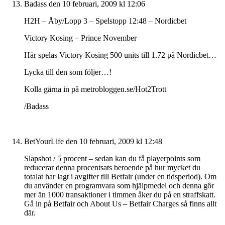
Badass
den 10 februari, 2009 kl 12:06
H2H – Åby/Lopp 3 – Spelstopp 12:48 – Nordicbet
Victory Kosing – Prince November
Här spelas Victory Kosing 500 units till 1.72 på Nordicbet…
Lycka till den som följer…!
Kolla gärna in på metrobloggen.se/Hot2Trott
/Badass
BetYourLife
den 10 februari, 2009 kl 12:48
Slapshot / 5 procent – sedan kan du få playerpoints som
reducerar denna procentsats beroende på hur mycket du
totalat har lagt i avgifter till Betfair (under en tidsperiod). Om
du använder en programvara som hjälpmedel och denna gör
mer än 1000 transaktioner i timmen åker du på en straffskatt.
Gå in på Betfair och About Us – Betfair Charges så finns allt
där.