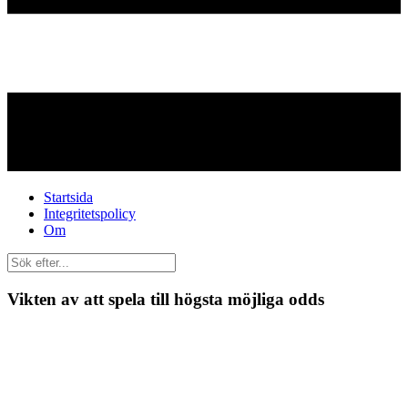
Startsida
Integritetspolicy
Om
Vikten av att spela till högsta möjliga odds