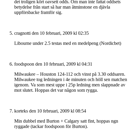
det troligen kört oavsett odds. Om man inte fattat oddsets
betydelse från start så har man åtminstone en djävla
uppförsbacke framför sig.
cragnotti
den 10 februari, 2009 kl 02:35
Libourne under 2.5 testas med en medelpeng (Nordicbet)
foodspoon
den 10 februari, 2009 kl 04:31
Milwaukee – Houston 124-112 och vinst på 3.30 oddsaren.
Milwaukee tog ledningen i 4e minuten och höll sen matchen
igenom. Va som mest uppe i 25p ledning men slappnade av
mot slutet. Hoppas det var någon som rygga.
korteks
den 10 februari, 2009 kl 08:54
Min dubbel med Burton + Calgary satt fint, hoppas ngn
ryggade (tackar foodspoon för Burton).