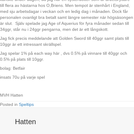
till flera av hästarna hos O,Briens. Men tempot är stenhårt i England,
med sju arbetsdagar i veckan och en ledig dag i månaden. Dock får
personalen ovanligt bra betalt samt längre semester när högsäsongen
är slut. Själv spelade jag Age of Aquerius för fyra månader sedan till
34ggr, står nu i 24ggr pengarna, men det är ett långskott.
Jag fick precis meddelande att Golden Sword till 40ggr samt plats till
10ggr är ett intressant skrällspel.
Jag spelar 1% på each way här , dvs 0.5% på vinnare till 40ggr och
0.5% på plats till 10ggr.
bolag: Betfair
insats 70u på varje spel
MVH Hatten
Posted in
Speltips
Hatten