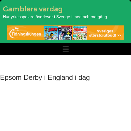
Gamblers vardag
Hur yrkesspelare överlever i Sverige i med och motgång
Epsom Derby i England i dag