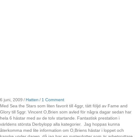
6 juni, 2009
/
Hatten
/
1 Comment
Med Sea the Stars som liten favorit till 4ggr, tätt följd av Fame and
Glory till 5ggr. Vincent O,Brien som avled för några dagar sedan har
hela 6 hästar med av de tolv startande. Fantastisk prestation i
världens största Derbylopp alla kategorier. Jag hoppas kunna
återkomma med lite information om O,Briens hästar i loppet och
kanske under dagen, då jag har en systerdotter som är arbetsryttare