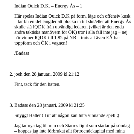
Indian Quick D.K. – Energy Ås – 1
Här spelas Indian Quick D.K på form, läge och offensiv kusk
– lär bli en del längder att plocka in till slut/eller att Energy Ås
skulle slå IQDK från utvändigt ledaren (vilket är den enda
andra taktiska manövern för ÖK) tror i alla fall inte jag – nej
här vinner IQDK till 1.85 på NB – trots att även EÅ har
toppform och ÖK i vagnen!
/Badass
joeh
den 28 januari, 2009 kl 21:12
Fint, tack för den hatten.
Badass
den 28 januari, 2009 kl 21:25
Snyggt Hatten! Tur att någon kan hitta vinnande spel! ;(
Jag tar nya tag till min och Starres fight som startar på söndag
– hoppas jag inte förbrukat allt förtroendekapital med mina