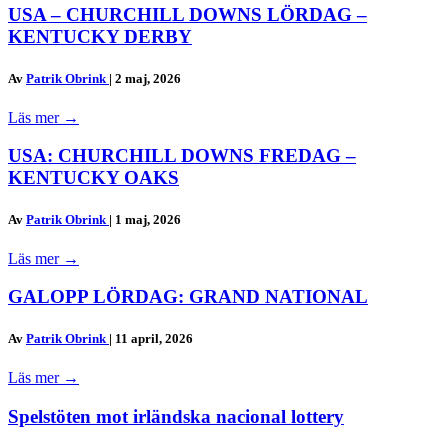
USA – CHURCHILL DOWNS LÖRDAG –
KENTUCKY DERBY
Av
Patrik Obrink
|
2 maj, 2026
Läs mer
→
USA: CHURCHILL DOWNS FREDAG –
KENTUCKY OAKS
Av
Patrik Obrink
|
1 maj, 2026
Läs mer
→
GALOPP LÖRDAG: GRAND NATIONAL
Av
Patrik Obrink
|
11 april, 2026
Läs mer
→
Spelstöten mot irländska nacional lottery