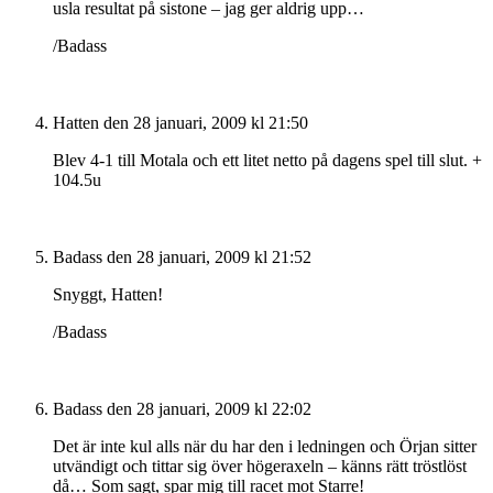
usla resultat på sistone – jag ger aldrig upp…
/Badass
Hatten
den 28 januari, 2009 kl 21:50
Blev 4-1 till Motala och ett litet netto på dagens spel till slut. +
104.5u
Badass
den 28 januari, 2009 kl 21:52
Snyggt, Hatten!
/Badass
Badass
den 28 januari, 2009 kl 22:02
Det är inte kul alls när du har den i ledningen och Örjan sitter
utvändigt och tittar sig över högeraxeln – känns rätt tröstlöst
då… Som sagt, spar mig till racet mot Starre!