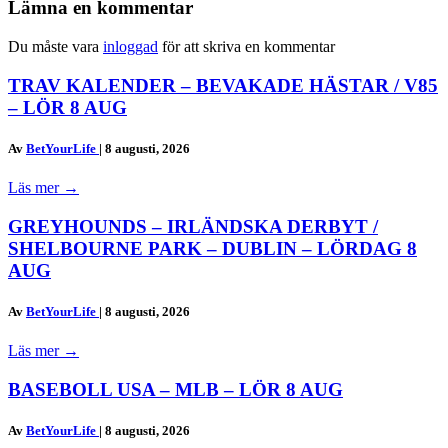
Lämna en kommentar
Du måste vara
inloggad
för att skriva en kommentar
TRAV KALENDER – BEVAKADE HÄSTAR / V85
– LÖR 8 AUG
Av
BetYourLife
|
8 augusti, 2026
Läs mer
→
GREYHOUNDS – IRLÄNDSKA DERBYT /
SHELBOURNE PARK – DUBLIN – LÖRDAG 8
AUG
Av
BetYourLife
|
8 augusti, 2026
Läs mer
→
BASEBOLL USA – MLB – LÖR 8 AUG
Av
BetYourLife
|
8 augusti, 2026