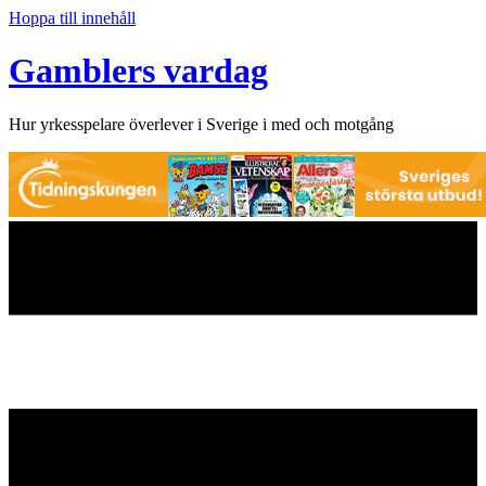
Hoppa till innehåll
Gamblers vardag
Hur yrkesspelare överlever i Sverige i med och motgång