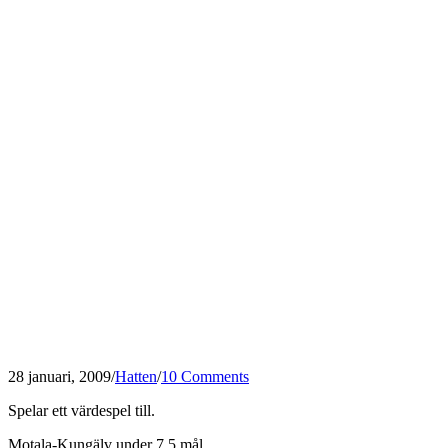
28 januari, 2009
/
Hatten
/
10 Comments
Spelar ett värdespel till.
Motala-Kungälv under 7,5 mål