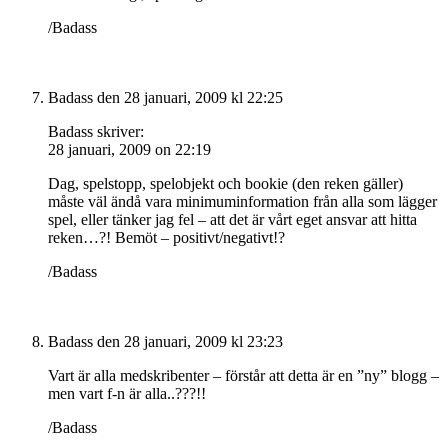
/Badass
Badass
den 28 januari, 2009 kl 22:25
Badass skriver:
28 januari, 2009 on 22:19
Dag, spelstopp, spelobjekt och bookie (den reken gäller)
måste väl ändå vara minimuminformation från alla som lägger
spel, eller tänker jag fel – att det är vårt eget ansvar att hitta
reken…?! Bemöt – positivt/negativt!?
/Badass
Badass
den 28 januari, 2009 kl 23:23
Vart är alla medskribenter – förstår att detta är en ”ny” blogg –
men vart f-n är alla..???!!
/Badass