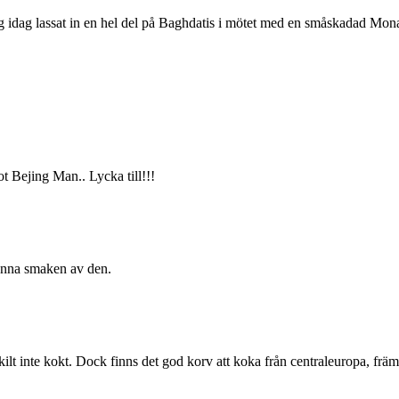
t jag idag lassat in en hel del på Baghdatis i mötet med en småskadad Mon
 Bejing Man.. Lycka till!!!
känna smaken av den.
t inte kokt. Dock finns det god korv att koka från centraleuropa, främ