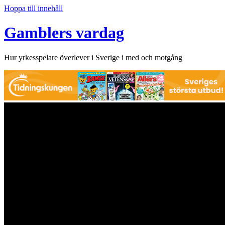
Hoppa till innehåll
Gamblers vardag
Hur yrkesspelare överlever i Sverige i med och motgång