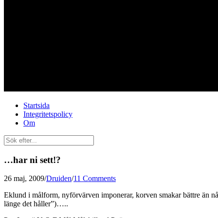
Startsida
Integritetspolicy
Om
…har ni sett!?
26 maj, 2009
/
Druiden
/
11 Comments
Eklund i målform, nyförvärven imponerar, korven smakar bättre än någon
länge det håller”)…..