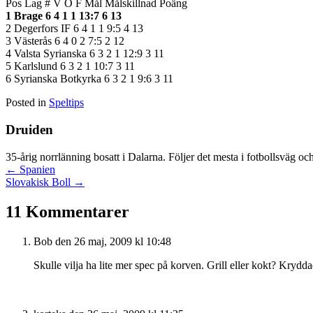
Pos Lag # V O F Mål Målskillnad Poäng
1 Brage 6 4 1 1 13:7 6 13
2 Degerfors IF 6 4 1 1 9:5 4 13
3 Västerås 6 4 0 2 7:5 2 12
4 Valsta Syrianska 6 3 2 1 12:9 3 11
5 Karlslund 6 3 2 1 10:7 3 11
6 Syrianska Botkyrka 6 3 2 1 9:6 3 11
Posted in
Speltips
Druiden
35-årig norrlänning bosatt i Dalarna. Följer det mesta i fotbollsväg oc
Posts
← Spanien
Slovakisk Boll →
navigation
11 Kommentarer
Bob
den 26 maj, 2009 kl 10:48
Skulle vilja ha lite mer spec på korven. Grill eller kokt? Krydd