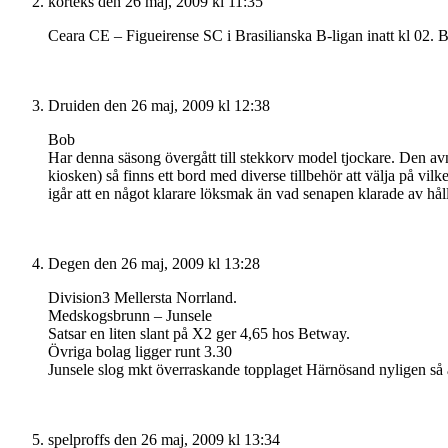
korteks
den 26 maj, 2009 kl 11:35
Ceara CE – Figueirense SC i Brasilianska B-ligan inatt kl 02. Bor
Druiden
den 26 maj, 2009 kl 12:38
Bob
Har denna säsong övergått till stekkorv model tjockare. Den avnju
kiosken) så finns ett bord med diverse tillbehör att välja på vil
igår att en något klarare löksmak än vad senapen klarade av håll
Degen
den 26 maj, 2009 kl 13:28
Division3 Mellersta Norrland.
Medskogsbrunn – Junsele
Satsar en liten slant på X2 ger 4,65 hos Betway.
Övriga bolag ligger runt 3.30
Junsele slog mkt överraskande topplaget Härnösand nyligen så al
spelproffs
den 26 maj, 2009 kl 13:34