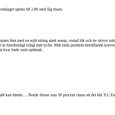
talaget spelas till 2,80 med låg insats.
tes bäst med en rejäl sträng stark senap, rostad lök och tre skivor snitt
ket är föredömligt enligt mitt tycke. Mitt enda problem beträffande korven
a kvar hade varit optimalt.
lt kan hända…. Borde finnas runt 30 procent chans att det blir X2..En l