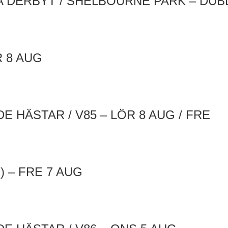
 DERBYT / SHELBOURNE PARK – DUBL
R 8 AUG
 HÄSTAR / V85 – LÖR 8 AUG / FRE
) – FRE 7 AUG