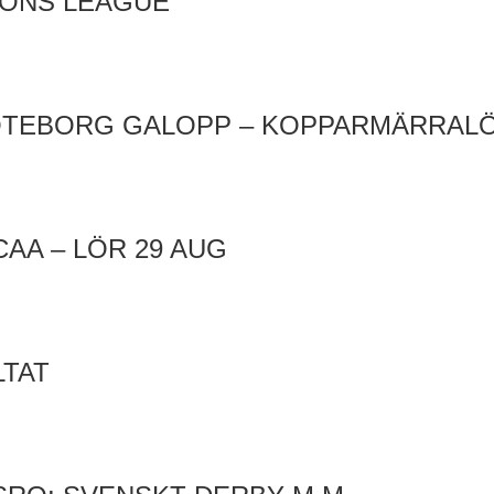
IONS LEAGUE
GÖTEBORG GALOPP – KOPPARMÄRRAL
AA – LÖR 29 AUG
LTAT