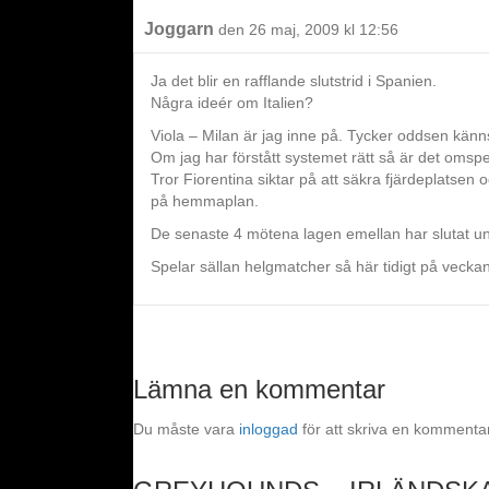
Joggarn
den 26 maj, 2009 kl 12:56
Ja det blir en rafflande slutstrid i Spanien.
Några ideér om Italien?
Viola – Milan är jag inne på. Tycker oddsen känn
Om jag har förstått systemet rätt så är det omsp
Tror Fiorentina siktar på att säkra fjärdeplatsen
på hemmaplan.
De senaste 4 mötena lagen emellan har slutat und
Spelar sällan helgmatcher så här tidigt på veckan
Lämna en kommentar
Du måste vara
inloggad
för att skriva en kommenta