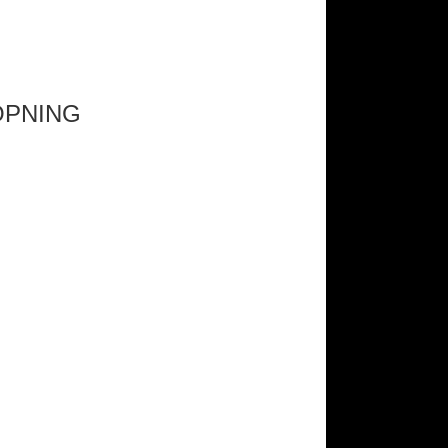
ÖPNING