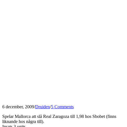
6 december, 2009
/
Druiden
/
5 Comments
Spelar Mallorca att slå Real Zaragoza till 1,98 hos Sbobet (finns
liknande hos några till).
Insats 3 units.