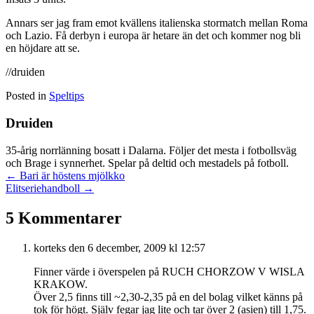
Annars ser jag fram emot kvällens italienska stormatch mellan Roma
och Lazio. Få derbyn i europa är hetare än det och kommer nog bli
en höjdare att se.
//druiden
Posted in
Speltips
Druiden
35-årig norrlänning bosatt i Dalarna. Följer det mesta i fotbollsväg
och Brage i synnerhet. Spelar på deltid och mestadels på fotboll.
Posts
← Bari är höstens mjölkko
Elitseriehandboll →
navigation
5 Kommentarer
korteks
den 6 december, 2009 kl 12:57
Finner värde i överspelen på RUCH CHORZOW V WISLA
KRAKOW.
Över 2,5 finns till ~2,30-2,35 på en del bolag vilket känns på
tok för högt. Själv fegar jag lite och tar över 2 (asien) till 1,75.